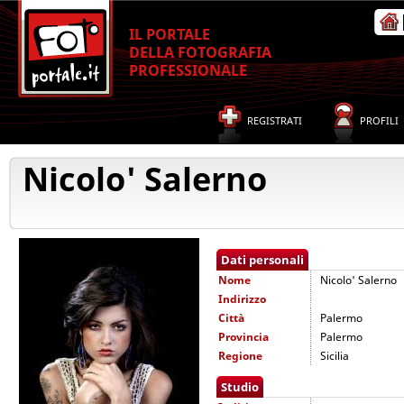
IL PORTALE
DELLA FOTOGRAFIA
PROFESSIONALE
REGISTRATI
PROFILI
Nicolo' Salerno
Dati personali
Nome
Nicolo' Salerno
Indirizzo
Città
Palermo
Provincia
Palermo
Regione
Sicilia
Studio