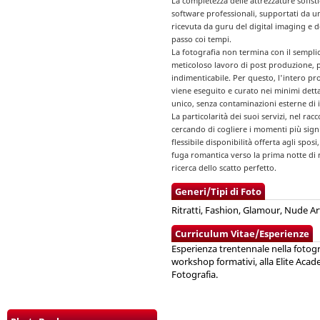
La completezza delle attrezzature sofist
software professionali, supportati da u
ricevuta da guru del digital imaging e 
passo coi tempi.
La fotografia non termina con il sempli
meticoloso lavoro di post produzione, p
indimenticabile. Per questo, l'intero proc
viene eseguito e curato nei minimi dettag
unico, senza contaminazioni esterne di 
La particolarità dei suoi servizi, nel ra
cercando di cogliere i momenti più signif
flessibile disponibilità offerta agli sposi
fuga romantica verso la prima notte di 
ricerca dello scatto perfetto.
Generi/Tipi di Foto
Ritratti, Fashion, Glamour, Nude Art
Curriculum Vitae/Esperienze
Esperienza trentennale nella fotogr
workshop formativi, alla Elite Academ
Fotografia.