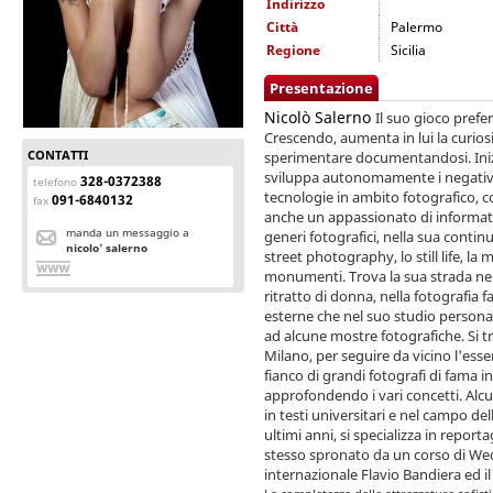
Indirizzo
Città
Palermo
Regione
Sicilia
Presentazione
Nicolò Salerno
Il suo gioco preferi
Crescendo, aumenta in lui la curiosit
CONTATTI
sperimentare documentandosi. Inizi
sviluppa autonomamente i negativi,
328-0372388
telefono
tecnologie in ambito fotografico, c
091-6840132
fax
anche un appassionato di informati
manda un messaggio a
generi fotografici, nella sua continu
nicolo' salerno
street photography, lo still life, la 
monumenti. Trova la sua strada nell
ritratto di donna, nella fotografia f
esterne che nel suo studio persona
ad alcune mostre fotografiche. Si t
Milano, per seguire da vicino l'esse
fianco di grandi fotografi di fama 
approfondendo i vari concetti. Alc
in testi universitari e nel campo de
ultimi anni, si specializza in repor
stesso spronato da un corso di We
internazionale Flavio Bandiera ed il 