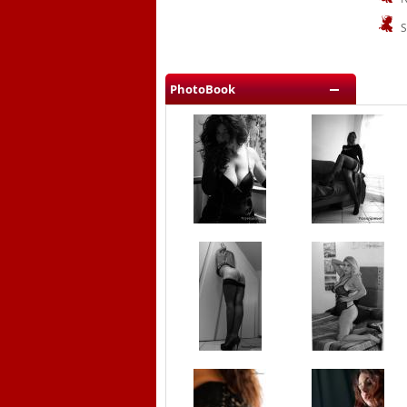
S
PhotoBook