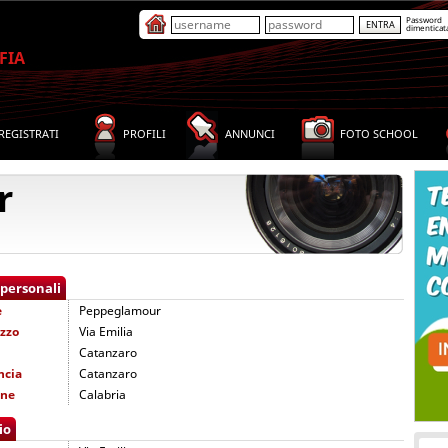
Password
dimenticat
FIA
REGISTRATI
PROFILI
ANNUNCI
FOTO SCHOOL
r
 personali
e
Peppeglamour
izzo
Via Emilia
Catanzaro
ncia
Catanzaro
one
Calabria
io