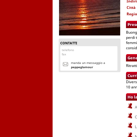
Indir
Città
Regi
Pres
Buongi
perdi 
femmin
CONTATTI
consid
telefono
fax
Gene
manda un messaggio a
Ritrat
peppeglamour
Curr
Divers
10 anni
Ho l
A
C
L
N