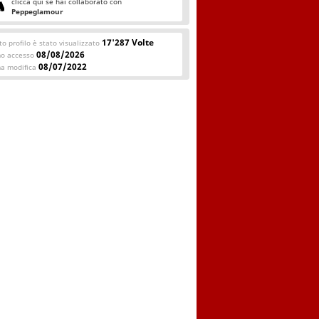
clicca qui se hai collaborato con
Peppeglamour
17'287 Volte
o profilo è stato visualizzato
08/08/2026
mo accesso
08/07/2022
ma modifica