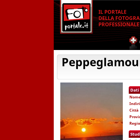
IL PORTALE
DELLA FOTOGRA
PROFESSIONALE
Peppeglamou
Dati
Nom
Indir
Città
Provi
Regi
Stud