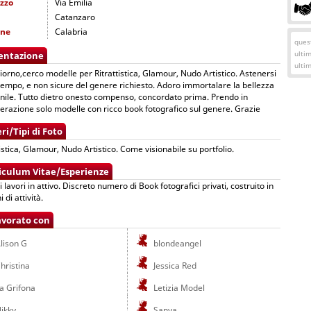
izzo
Via Emilia
Catanzaro
one
Calabria
quest
ulti
entazione
ulti
orno,cerco modelle per Ritrattistica, Glamour, Nudo Artistico. Astenersi
tempo, e non sicure del genere richiesto. Adoro immortalare la bellezza
ile. Tutto dietro onesto compenso, concordato prima. Prendo in
erazione solo modelle con ricco book fotografico sul genere. Grazie
ri/Tipi di Foto
tistica, Glamour, Nudo Artistico. Come visionabile su portfolio.
iculum Vitae/Esperienze
i lavori in attivo. Discreto numero di Book fotografici privati, costruito in
 di attività.
avorato con
lison G
blondeangel
hristina
Jessica Red
a Grifona
Letizia Model
ikky
Sanya