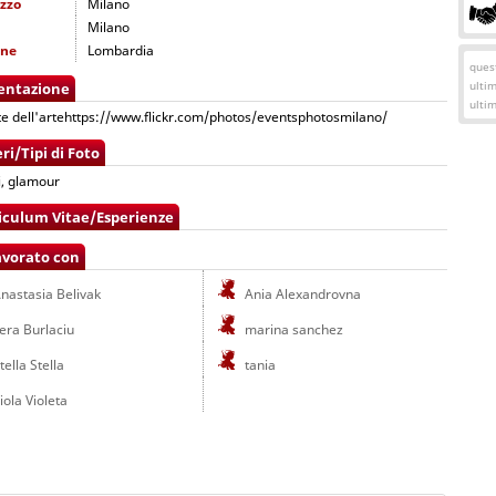
izzo
Milano
Milano
one
Lombardia
quest
ulti
entazione
ulti
 dell'artehttps://www.flickr.com/photos/eventsphotosmilano/
ri/Tipi di Foto
i, glamour
iculum Vitae/Esperienze
avorato con
nastasia Belivak
Ania Alexandrovna
era Burlaciu
marina sanchez
tella Stella
tania
iola Violeta