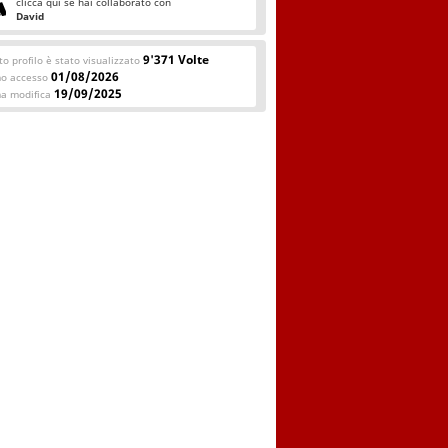
clicca qui se hai collaborato con
David
9'371 Volte
o profilo è stato visualizzato
01/08/2026
mo accesso
19/09/2025
ma modifica