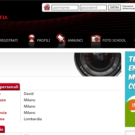
Password
dimenticat
FIA
REGISTRATI
PROFILI
ANNUNCI
FOTO SCHOOL
 personali
e
David
izzo
Milano
Milano
ncia
Milano
one
Lombardia
io