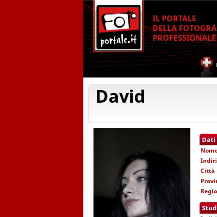
IL PORTALE
DELLA FOTOGRA
PROFESSIONALE
David
Dati
Nom
Indir
Città
Provi
Regi
Stud