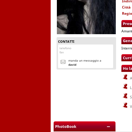
Indir
Città
Regi
Pres
Amante
Gene
CONTATTI
Intern
telefono
fax
Curr
manda un messaggio a
david
Ho l
A
L
S
V
PhotoBook