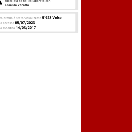
clicca qui se hai collaborato con
Edoardo Varotto
5'923 Volte
o profilo è stato visualizzato
05/07/2023
mo accesso
14/03/2017
ma modifica