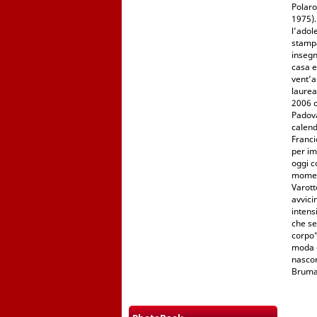
Polaro
1975).
l’adol
stampa
insegn
casa e
vent’a
laurea 
2006 c
Padova
calend
Franci
per im
oggi c
moment
Varott
avvici
intens
che se
corpo”
moda e
nascon
Bruma