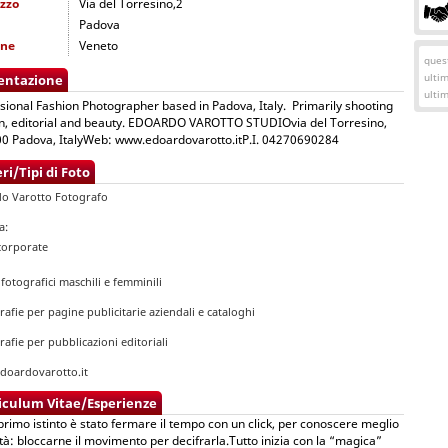
izzo
Via del Torresino,2
Padova
one
Veneto
quest
ulti
entazione
ulti
sional Fashion Photographer based in Padova, Italy. Primarily shooting
n, editorial and beauty. EDOARDO VAROTTO STUDIOvia del Torresino,
0 Padova, ItalyWeb: www.edoardovarotto.itP.I. 04270690284
ri/Tipi di Foto
o Varotto Fotografo
za:
 corporate
 fotografici maschili e femminili
rafie per pagine publicitarie aziendali e cataloghi
rafie per pubblicazioni editoriali
oardovarotto.it
iculum Vitae/Esperienze
 primo istinto è stato fermare il tempo con un click, per conoscere meglio
ltà: bloccarne il movimento per decifrarla.Tutto inizia con la “magica”