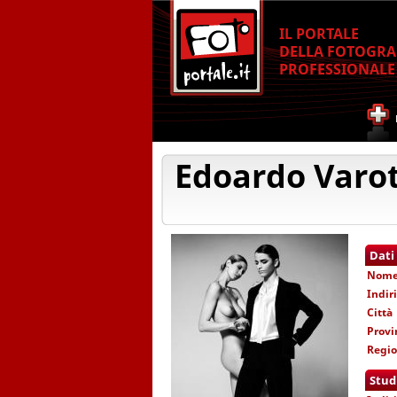
IL PORTALE
DELLA FOTOGRA
PROFESSIONALE
Edoardo Varo
Dati
Nom
Indir
Città
Provi
Regi
Stud