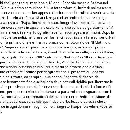
id che i genitori gli regalano a 12 anni (Edoardo nasce a Padova nel
 Alla sua prima comunione è lui a fotografare gli invitati; poi trascorre
escenza con una pocket appesa alla cintura e due rullini la settimana da
re. La prima reflex a 18 anni, regalo di un amico del padre che gli
a ad usarla: “Papà, finché ha potuto, fotografava molto, stampava in
 teneva sempre in tasca la piccola Rollei che conservo gelosamente”.A
nni arrivano i servizi fotografici: eventi, reportages, matrimoni. Dopo la
in Scienze politiche, presa per far felici i suoi, inizia a fare sul serio. Nel
on la prima digitale entra in cronaca come fotografo de “Il Mattino di
”. Seguono i primi passi nel mondo della moda, arrivano il primo
ario delle bellezze padovane, i book di attori e modelle, i corsi di Roiter,
osi, Segafredo. Poi nel 2007 entra nella “bottega” di Alberto Buzzanca
parare i trucchi del mestiere. Da mito, Alberto diventa suo maestro e
ondividono lo stesso studio.Con la maturità professionale arriva il
o di cogliere l’attimo per dargli eternità. Il presente di Edoardo
o è nel ritratto, da sempre il suo sogno, l’oggetto di ricerca da
nare lentamente fino a scioglierlo dalle naturali rigidità per liberarne le
ità espressive; con umiltà, senza retorica o manierismi. “La foto è ciò
nto, per questo invito chi ho davanti a parlarmi con lo sguardo e con il
.Varotto ama la drammaticità del bianco e nero. Dedica passione alla
 alla pubblicità, cercando quell’ideale di bellezza e purezza che si
de in ogni donna e in ogni uomo. Il segreto è saperlo svelare.Roberto
t