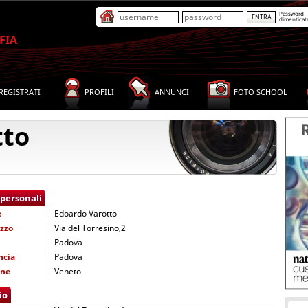
Password
dimenticat
FIA
REGISTRATI
PROFILI
ANNUNCI
FOTO SCHOOL
tto
 personali
e
Edoardo Varotto
izzo
Via del Torresino,2
Padova
ncia
Padova
one
Veneto
io