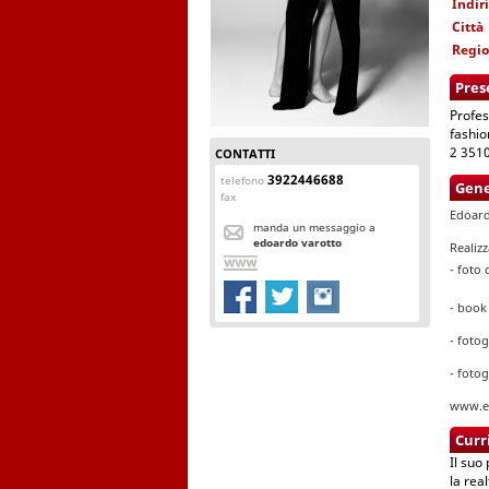
Indir
Città
Regi
Pres
Profes
fashio
2 3510
CONTATTI
3922446688
telefono
Gene
fax
Edoard
manda un messaggio a
edoardo varotto
Realiz
- foto
- book
- fotog
- fotog
www.ed
Curr
Il suo
la rea