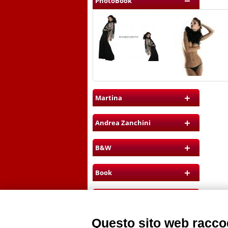
PhotoBook
Martina
Andrea Zanchini
B&W
Book
London
Questo sito web raccog