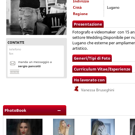
Indirizzo
Città
Lugano
Regione
Presentazione
Fotografo e videomaker con 15 anni
settore Wedding.Disponibile per nu
CONTATTI
Lugano che esterne per ampliamento
artistico.
telefono
fax
Generi/Tipi di Foto
manda un messaggio a
sergio pancotti
Curriculum Vitae/Esperienze
Ho lavorato con
Vanessa Bruseghini
PhotoBook