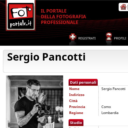
IL PORTALE
DELLA FOTOGRAFIA
PROFESSIONALE
REGISTRATI
PROFILI
Sergio Pancotti
Dati personali
Nome
Sergio Pancotti
Indirizzo
Città
Provincia
Como
Regione
Lombardia
Studio