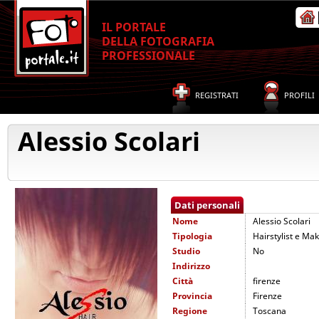
IL PORTALE
DELLA FOTOGRAFIA
PROFESSIONALE
REGISTRATI
PROFILI
Alessio Scolari
Dati personali
Nome
Alessio Scolari
Tipologia
Hairstylist e Mak
Studio
No
Indirizzo
Città
firenze
Provincia
Firenze
Regione
Toscana