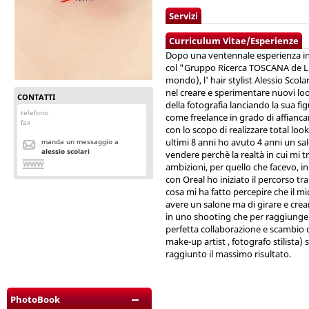
Servizi
Curriculum Vitae/Esperienze
Dopo una ventennale esperienza in
col "Gruppo Ricerca TOSCANA de L'OR
mondo), l' hair stylist Alessio Scol
nel creare e sperimentare nuovi loo
CONTATTI
della fotografia lanciando la sua f
telefono
come freelance in grado di affiancar
fax
con lo scopo di realizzare total look
ultimi 8 anni ho avuto 4 anni un sal
manda un messaggio a
alessio scolari
vendere perchè la realtà in cui mi t
ambizioni, per quello che facevo, 
con Oreal ho iniziato il percorso tra
cosa mi ha fatto percepire che il m
avere un salone ma di girare e creare
in uno shooting che per raggiungere
perfetta collaborazione e scambio di 
make-up artist , fotografo stilista)
raggiunto il massimo risultato.
PhotoBook