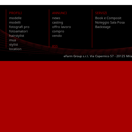
PROFILI
ANNUNCI
SERVIZI
modelle
news
Book e Composit
modelli
casting
Noleggio Sala Posa
fotografi pro
offro lavoro
Backstage
fotoamatori
compro
hairstylist
vendo
mua
stylist
RSS
location
eFarm Group s.r.l. Via Copernico 57 - 20125 Mil