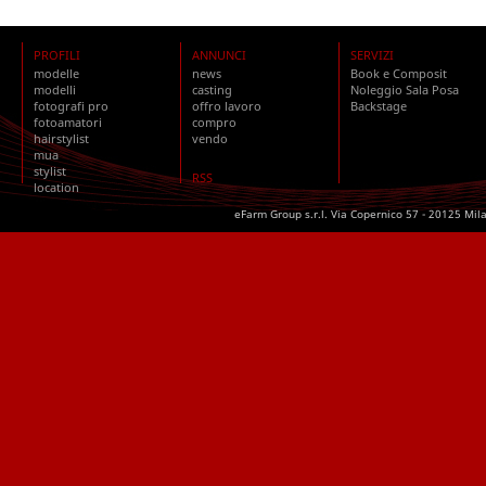
PROFILI
ANNUNCI
SERVIZI
modelle
news
Book e Composit
modelli
casting
Noleggio Sala Posa
fotografi pro
offro lavoro
Backstage
fotoamatori
compro
hairstylist
vendo
mua
stylist
RSS
location
eFarm Group s.r.l. Via Copernico 57 - 20125 Mil