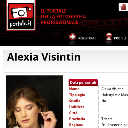
IL PORTALE
DELLA FOTOGRAFIA
PROFESSIONALE
REGISTRATI
PROFILI
Alexia Visintin
Dati personali
Nome
Alexia Visintin
Tipologia
Hairstylist e Mak
Studio
No
Indirizzo
Città
Provincia
Trieste
Regione
Friuli-venezia giu