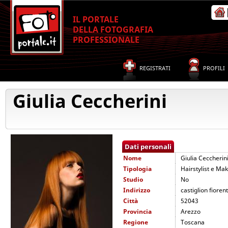
IL PORTALE
DELLA FOTOGRAFIA
PROFESSIONALE
REGISTRATI
PROFILI
Giulia Ceccherini
Dati personali
Nome
Giulia Ceccherin
Tipologia
Hairstylist e Mak
Studio
No
Indirizzo
castiglion fioren
Città
52043
Provincia
Arezzo
Regione
Toscana