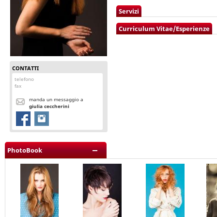
Servizi
Curriculum Vitae/Esperienze
CONTATTI
telefono
fax
manda un messaggio a
giulia ceccherini
PhotoBook