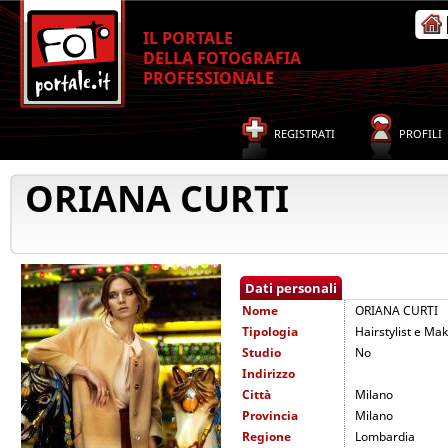
IL PORTALE
DELLA FOTOGRAFIA
PROFESSIONALE
REGISTRATI
PROFILI
ORIANA CURTI
Dati personali
Nome
ORIANA CURTI
Tipologia
Hairstylist e Mak
Studio
No
Indirizzo
Città
Milano
Provincia
Milano
Regione
Lombardia