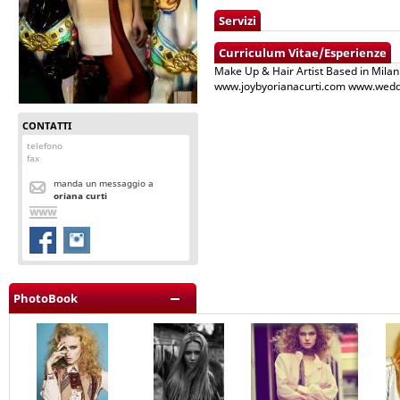
Servizi
Curriculum Vitae/Esperienze
Make Up & Hair Artist Based in Mila
www.joybyorianacurti.com www.wedd
CONTATTI
telefono
fax
manda un messaggio a
oriana curti
PhotoBook