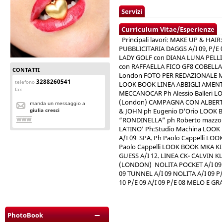
Servizi
Curriculum Vitae/Esperienze
Principali lavori: MAKE UP & H
PUBBLICITARIA DAGGS A/I 09, P/E 0
LADY GOLF con DIANA LUNA PELL
con RAFFAELLA FICO GF8 COBELL
CONTATTI
London FOTO PER REDAZIONALE 
3288260541
telefono
LOOK BOOK LINEA ABBIGLI AMEN
fax
MECCANOCAR Ph Alessio Balleri 
(London) CAMPAGNA CON ALBER
manda un messaggio a
giulia cresci
& JOHN ph Eugenio D'Orio LOOK
“RONDINELLA” ph Roberto mazzo
LATINO’ Ph:Studio Machina LOOK
A/I 09 SPA. Ph Paolo Cappelli L
Paolo Cappelli LOOK BOOK MKA KIDS
GUESS A/I 12. LINEA CK- CALVIN KL
(LONDON) NOLITA POCKET A/I 09 
09 TUNNEL A/I 09 NOLITA A/I 09 P/
10 P/E 09 A/I 09 P/E 08 MELO E 
PhotoBook