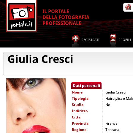
IL PORTALE
DELLA FOTOGRAFIA
PROFESSIONALE
REGISTRATI
PROFILI
Giulia Cresci
Dati personali
Nome
Giulia Cresci
Tipologia
Hairstylist e Mak
Studio
No
Indirizzo
Città
Provincia
Firenze
Regione
Toscana