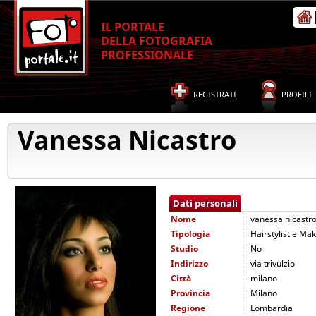
IL PORTALE
DELLA FOTOGRAFIA
PROFESSIONALE
REGISTRATI
PROFILI
Vanessa Nicastro
Dati personali
Nome
vanessa nicastr
Tipologia
Hairstylist e Mak
Studio
No
Indirizzo
via trivulzio
Città
milano
Provincia
Milano
Regione
Lombardia