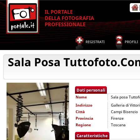
IL PORTALE
DELLA FOTOGRAFIA
PROFESSIONALE
REGISTRATI
PROFILI
Sala Posa Tuttofoto.co
Dati personali
Nome
Sala posa Tutto
Indirizzo
Galleria di Vitto
Città
Campi Bisenzio
Provincia
Firenze
Regione
Toscana
Caratteristiche