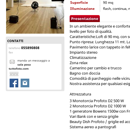
Superficie
90 mq
Illuminazione
flash, continua, 
Presentazione
In un ambiente elegante e confortev
livello per foto di qualità.
Caratteristiche:Loft di 90 mq. con so
CONTATTI
Punto ripresa: Lunghezza 11 mt. L
Pavimento larice con tappeto in fel
055890808
telefono
Impianto stereo
fax
Climatizzazione
manda un messaggio a
Zona relax
sala posa
Camerino per cambio e trucco
tuttofoto.com
Bagno con doccia
Comodità di parcheggio nelle vicina
Nostra assistenza per qualsiasi esi
Attrezzatura
3 Monotorcia Profoto D2 500 W
2 Monotorcia Profoto D2 1000 W
1 generatore Bowens 1500w con Fr
Vari Bank con e senza griglie
Beauty Dish Profoto / griglie ed acc
Sistema aereo a pantografi