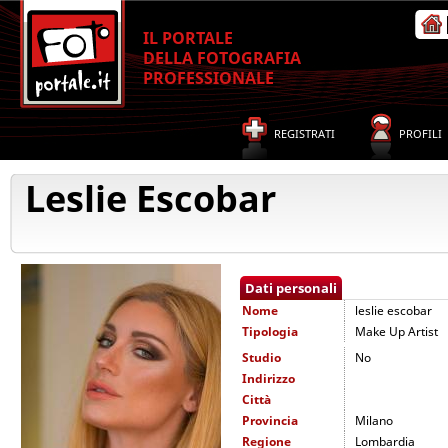
IL PORTALE
DELLA FOTOGRAFIA
PROFESSIONALE
REGISTRATI
PROFILI
Leslie Escobar
Dati personali
Nome
leslie escobar
Tipologia
Make Up Artist
Studio
No
Indirizzo
Città
Provincia
Milano
Regione
Lombardia