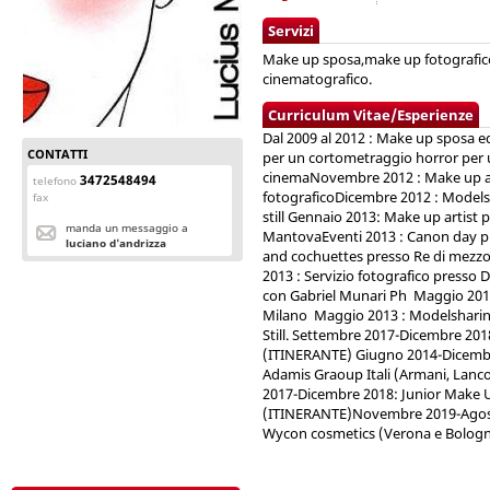
Servizi
Make up sposa,make up fotografico
cinematografico.
Curriculum Vitae/Esperienze
Dal 2009 al 2012 : Make up sposa ed
CONTATTI
per un cortometraggio horror per 
cinemaNovembre 2012 : Make up art
3472548494
telefono
fotograficoDicembre 2012 : Models
fax
still Gennaio 2013: Make up artist 
manda un messaggio a
MantovaEventi 2013 : Canon day 
luciano d'andrizza
and cochuettes presso Re di mezzo
2013 : Servizio fotografico press
con Gabriel Munari Ph Maggio 2013
Milano Maggio 2013 : Modelsharin
Still. Settembre 2017-Dicembre 201
(ITINERANTE) Giugno 2014-Dicembr
Adamis Graoup Itali (Armani, Lanc
2017-Dicembre 2018: Junior Make U
(ITINERANTE)Novembre 2019-Agosto
Wycon cosmetics (Verona e Bolog