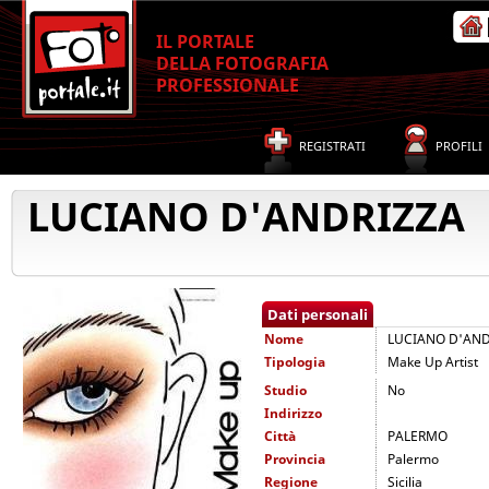
IL PORTALE
DELLA FOTOGRAFIA
PROFESSIONALE
REGISTRATI
PROFILI
LUCIANO D'ANDRIZZA
Dati personali
Nome
LUCIANO D'AND
Tipologia
Make Up Artist
Studio
No
Indirizzo
Città
PALERMO
Provincia
Palermo
Regione
Sicilia