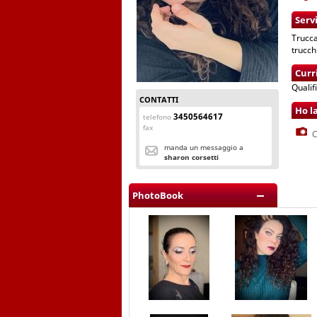
Servi
Trucca
trucch
Curr
Qualif
CONTATTI
Ho l
3450564617
telefono
fax
C
manda un messaggio a
sharon corsetti
PhotoBook