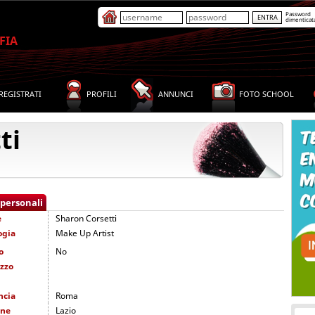
Password
dimenticat
FIA
REGISTRATI
PROFILI
ANNUNCI
FOTO SCHOOL
ti
 personali
e
Sharon Corsetti
ogia
Make Up Artist
o
No
izzo
ncia
Roma
one
Lazio