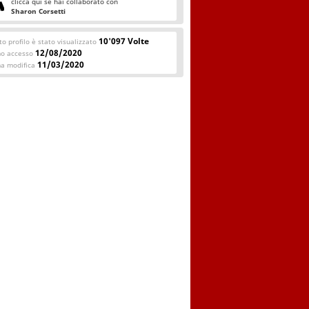
clicca qui se hai collaborato con
Sharon Corsetti
10'097 Volte
o profilo è stato visualizzato
12/08/2020
mo accesso
11/03/2020
ma modifica