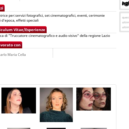
zi
trice per:servizi fotografici, set cinematografici, eventi, cerimonie
quest
i d'epoca, effetti speciali
ulti
ulti
iculum Vitae/Esperienze
ica di "Truccatore cinematografico e audio visivo" della regione Lazio
avorato con
arlo Maria Cella