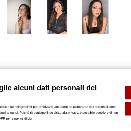
lie alcuni dati personali dei
SERVIZI
FOTO SCHOOL
FP INFO
Book e Composit
help
Noleggio Sala Posa
pubblicità sul nostro
cookie e tecnologie simili per archiviare, accedere ed elaborare i dati personali come,
Backstage
regolamento
gli annunci. Poiché rispettiamo il tuo diritto alla privacy, è possibile scegliere di non
SOCIAL
redazione
GDPR per saperne di più.
partner