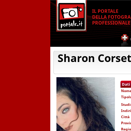
IL PORTALE
DELLA FOTOGRA
PROFESSIONALE
Sharon Corset
Dati
Nom
Tipol
Studi
Indir
Città
Provi
Regi