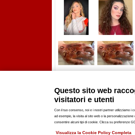
Questo sito web raccog
visitatori e utenti
PROFILI
ANNUNCI
modelle
news
modelli
casting
Con il tuo consenso, noi e i nostri partner utilizziamo i 
fotografi pro
offro lavoro
ad esempio, la visita al sito web o la personalizzazione de
fotoamatori
compro
consentire alcuni tipi di cookie. Clicca su preferenze 
hairstylist
vendo
mua
Visualizza la Cookie Policy Completa
stylist
RSS