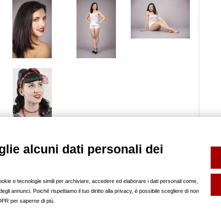
lie alcuni dati personali dei
SERVIZI
FOTO SCHOOL
FP INFO
Book e Composit
help
Noleggio Sala Posa
pubblicità sul nostro
cookie e tecnologie simili per archiviare, accedere ed elaborare i dati personali come,
Backstage
regolamento
gli annunci. Poiché rispettiamo il tuo diritto alla privacy, è possibile scegliere di non
SOCIAL
redazione
GDPR per saperne di più.
partner