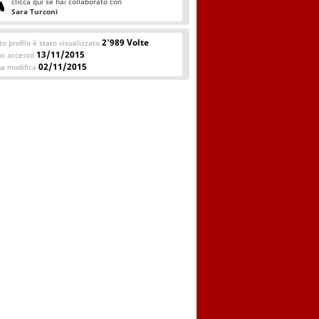
clicca qui se hai collaborato con
Sara Turconi
2'989 Volte
o profilo è stato visualizzato
13/11/2015
mo accesso
02/11/2015
ma modifica