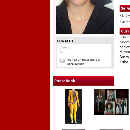
Servi
Makeu
sposa
Curr
Ho con
CONTATTI
cinema
corret
telefono
fax
d'imma
Busto 
manda un messaggio a
artist
sara turconi
PhotoBook