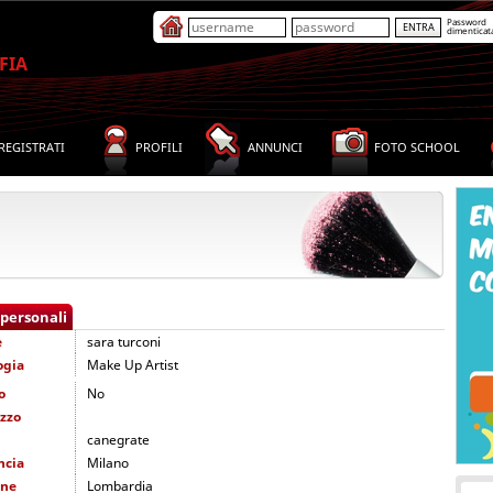
Password
dimenticat
FIA
REGISTRATI
PROFILI
ANNUNCI
FOTO SCHOOL
 personali
e
sara turconi
ogia
Make Up Artist
o
No
izzo
canegrate
ncia
Milano
one
Lombardia