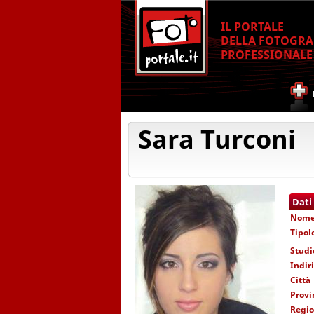
IL PORTALE
DELLA FOTOGRA
PROFESSIONALE
Sara Turconi
Dati
Nom
Tipol
Studi
Indir
Città
Provi
Regi