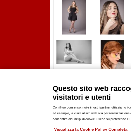
Questo sito web raccog
visitatori e utenti
PROFILI
ANNUNCI
modelle
news
modelli
casting
Con il tuo consenso, noi e i nostri partner utilizziamo i 
fotografi pro
offro lavoro
ad esempio, la visita al sito web o la personalizzazione de
fotoamatori
compro
consentire alcuni tipi di cookie. Clicca su preferenze 
hairstylist
vendo
mua
Visualizza la Cookie Policy Completa
stylist