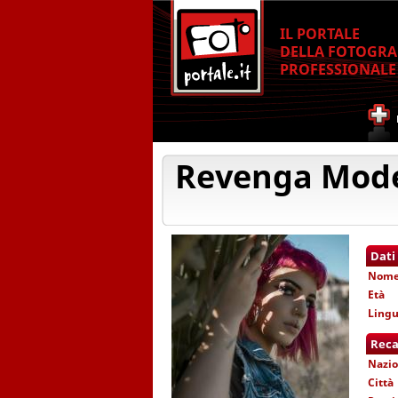
IL PORTALE
DELLA FOTOGRA
PROFESSIONALE
Revenga Mod
Dati
Nom
Età
Lingu
Reca
Nazio
Città