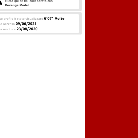
clicca qui se hai collaborato con
Revenga Model
6'071 Volte
o profilo è stato visualizzato
09/06/2021
mo accesso
23/08/2020
ma modifica