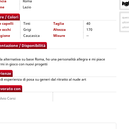
ncia
Roma
one
Lazio
re / Colori
quest
ulti
e capelli
Tinti
Taglia
40
ulti
e occhi
Grigi
Altezza
170
agione
Caucasica
Misure
--
entazione / Disponibilità
a alternativa su base Roma, ho una personalità allegra e mi piace
mi in gioco con nuovi progetti
rienze
 di esperienza di posa su generi dal ritratto al nude art
avorato con
ilvio Corsi