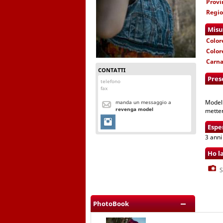
Provi
Regi
Misu
Color
Color
Carn
CONTATTI
Pres
telefono
fax
Modell
manda un messaggio a
revenga model
metter
Espe
3 anni
Ho l
S
PhotoBook