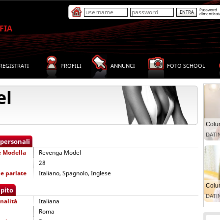
Password
dimenticat
FIA
REGISTRATI
PROFILI
ANNUNCI
FOTO SCHOOL
el
 personali
e
Modella
Revenga Model
28
e parlate
Italiano, Spagnolo, Inglese
pito
nalità
Italiana
Roma