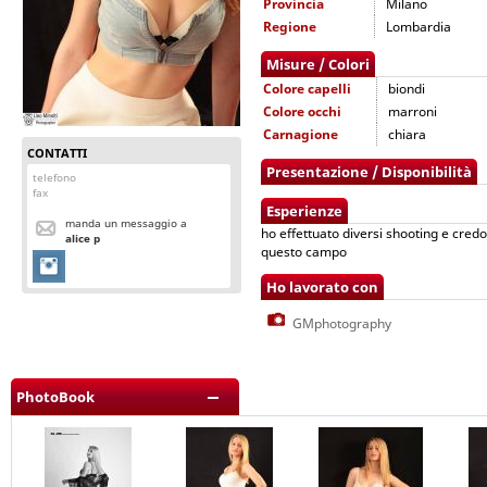
Provincia
Milano
Regione
Lombardia
Misure / Colori
Colore capelli
biondi
Colore occhi
marroni
Carnagione
chiara
CONTATTI
Presentazione / Disponibilità
telefono
fax
Esperienze
manda un messaggio a
ho effettuato diversi shooting e credo
alice p
questo campo
Ho lavorato con
GMphotography
PhotoBook