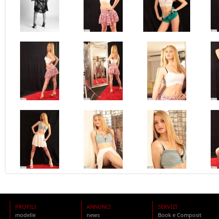
PROFILI
ANNUNCI
SERVIZI
modelle
news
Book e Composit