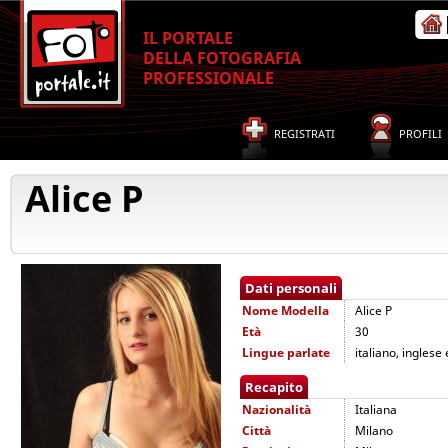
IL PORTALE
DELLA FOTOGRAFIA
PROFESSIONALE
REGISTRATI
PROFILI
Alice P
Dati personali
Nome
Modella
Alice P
Età
30
Lingue parlate
italiano, inglese
Recapito
Nazionalità
Italiana
Città
Milano