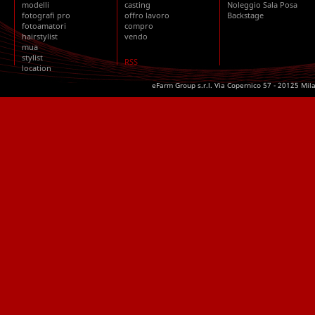
modelli
casting
Noleggio Sala Posa
fotografi pro
offro lavoro
Backstage
fotoamatori
compro
hairstylist
vendo
mua
stylist
RSS
location
eFarm Group s.r.l. Via Copernico 57 - 20125 Mil