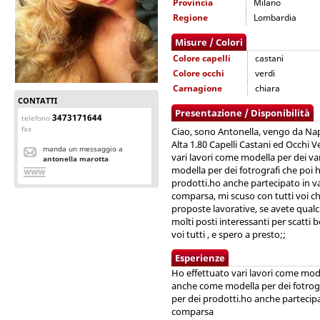
Provincia
Milano
Regione
Lombardia
Misure / Colori
Colore capelli
castani
Colore occhi
verdi
Carnagione
chiara
CONTATTI
Presentazione / Disponibilità
3473171644
telefono
fax
Ciao, sono Antonella, vengo da Na
Alta 1.80 Capelli Castani ed Occhi 
manda un messaggio a
vari lavori come modella per dei va
antonella marotta
modella per dei fotrografi che poi 
prodotti.ho anche partecipato in v
comparsa, mi scuso con tutti voi che
proposte lavorative, se avete qualc
molti posti interessanti per scatti b
voi tutti , e spero a presto;;
Esperienze
Ho effettuato vari lavori come mode
anche come modella per dei fotrogr
per dei prodotti.ho anche partecip
comparsa