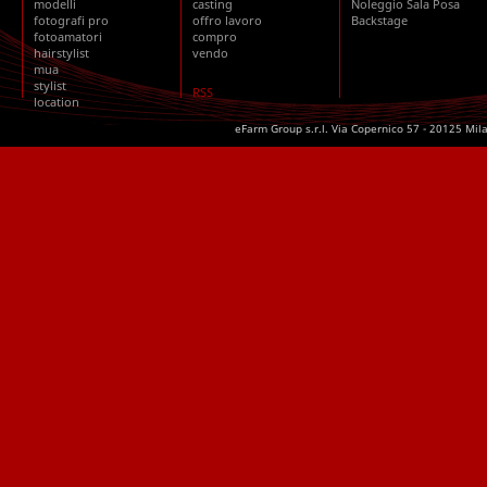
modelli
casting
Noleggio Sala Posa
fotografi pro
offro lavoro
Backstage
fotoamatori
compro
hairstylist
vendo
mua
stylist
RSS
location
eFarm Group s.r.l. Via Copernico 57 - 20125 Mil