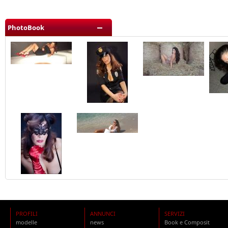
PhotoBook
PROFILI
ANNUNCI
SERVIZI
modelle
news
Book e Composit