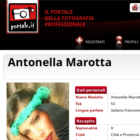
IL PORTALE
DELLA FOTOGRAFIA
PROFESSIONALE
REGISTRATI
PROFILI
Antonella Marotta
Dati personali
Nome
Modella
Antonella Marot
Età
53
Lingue parlate
italiano francese
Recapito
Nazionalità
fr
Città
Città e Provincia