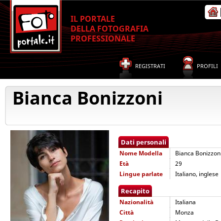
IL PORTALE
DELLA FOTOGRAFIA
PROFESSIONALE
REGISTRATI
PROFILI
Bianca Bonizzoni
Dati personali
Nome
Modella
Bianca Bonizzon
Età
29
Lingue parlate
Italiano, inglese
Recapito
Nazionalità
Italiana
Città
Monza