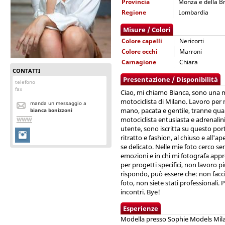
Provincia
Monza e della B
Regione
Lombardia
Misure / Colori
Colore capelli
Nericorti
Colore occhi
Marroni
Carnagione
Chiara
CONTATTI
Presentazione / Disponibilità
telefono
fax
Ciao, mi chiamo Bianca, sono una m
motociclista di Milano. Lavoro per 
manda un messaggio a
mano, pacata e gentile, tranne qua
bianca bonizzoni
motociclista entusiasta e adrenali
utente, sono iscritta su questo por
ritratto e fashion, al chiuso e all'
se delicato. Nelle mie foto cerco se
emozioni e in chi mi fotografa appre
per progetti specifici, non lavoro pi
rispondo, può essere che: non fac
foto, non siete stati professionali.
incontri. Bye!
Esperienze
Modella presso Sophie Models Mila