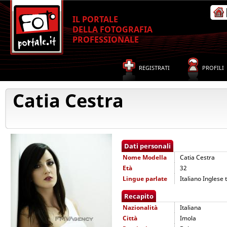
IL PORTALE
DELLA FOTOGRAFIA
PROFESSIONALE
REGISTRATI
PROFILI
Catia Cestra
Dati personali
Nome
Modella
Catia Cestra
Età
32
Lingue parlate
Italiano Inglese
Recapito
Nazionalità
Italiana
Città
Imola