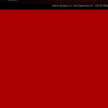
eFarm Group s.r.l. Via Copernico 57 - 20125 Mil