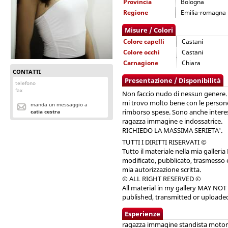
Provincia
Bologna
Regione
Emilia-romagna
Misure / Colori
Colore capelli
Castani
Colore occhi
Castani
Carnagione
Chiara
CONTATTI
Presentazione / Disponibilità
telefono
fax
Non faccio nudo di nessun genere
mi trovo molto bene con le perso
manda un messaggio a
rimborso spese. Sono anche interess
catia cestra
ragazza immagine e indossatrice.
RICHIEDO LA MASSIMA SERIETA'.
TUTTI I DIRITTI RISERVATI ©
Tutto il materiale nella mia galler
modificato, pubblicato, trasmesso e
mia autorizzazione scritta.
© ALL RIGHT RESERVED ©
All material in my gallery MAY NOT
published, transmitted or uploade
Esperienze
ragazza immagine standista moto