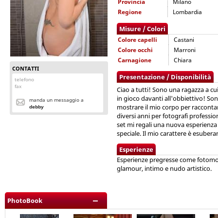
Provincia
Milano
Regione
Lombardia
Misure / Colori
Colore capelli
Castani
Colore occhi
Marroni
Carnagione
Chiara
CONTATTI
Presentazione / Disponibilità
telefono
fax
Ciao a tutti! Sono una ragazza a cui
in gioco davanti all'obbiettivo! So
manda un messaggio a
mostrare il mio corpo per racconta
debby
diversi anni per fotografi professio
set mi regali una nuova esperienza 
speciale. Il mio carattere è esuberan
Esperienze
Esperienze pregresse come fotomode
glamour, intimo e nudo artistico.
PhotoBook