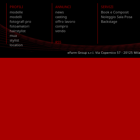
PROFILI
ANNUNCI
SERVIZI
modelle
news
Book e Composit
modelli
casting
Noleggio Sala Posa
fotografi pro
offro lavoro
Backstage
fotoamatori
compro
hairstylist
vendo
mua
stylist
RSS
location
eFarm Group s.r.l. Via Copernico 57 - 20125 Mil