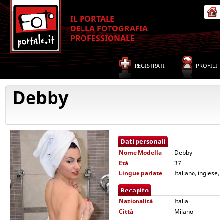
IL PORTALE
DELLA FOTOGRAFIA
PROFESSIONALE
REGISTRATI
PROFILI
Debby
Dati personali
Nome
Modella
Debby
Età
37
Lingue parlate
Italiano, inglese
Recapito
Nazionalità
Italia
Città
Milano