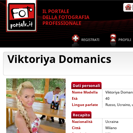
IL PORTALE
DELLA FOTOGRAFIA
PROFESSIONALE
REGISTRATI
PROFILI
Viktoriya Domanics
Dati personali
Nome
Modella
Viktoriya Doman
Età
40
Lingue parlate
Russo, Ucraino, 
Recapito
Nazionalità
Ucraina
Città
Milano