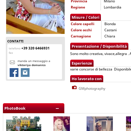
Provincia
Milano
Regione
Lombardia
Misure / Colori
Colore capelli
Bionda
Colore occhi
Castani
Carnagione
Chiara
CONTATTI
Presentazione / Disponibilità
‭+39 320 6466931‬
telefono
fax
Sono molto creativa, vivace,allegra . 
manda un messaggio a
Esperienze
viktoriya domanics
varie concorse di bellezza Disponibile
Ho lavorato con
GMphotography
PhotoBook