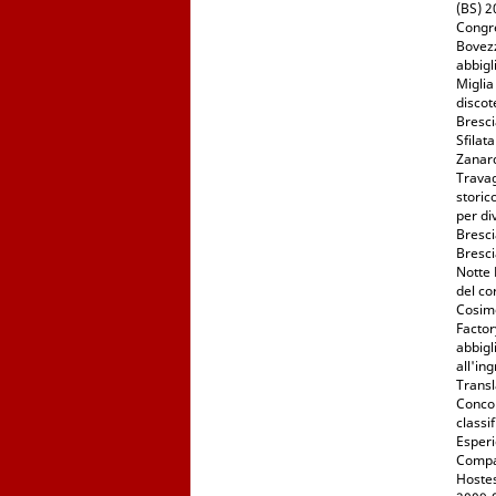
(BS) 2
Congre
Bovezz
abbigl
Miglia
discot
Bresci
Sfilat
Zanard
Travag
storic
per di
Bresci
Bresci
Notte 
del co
Cosimo
Factor
abbigl
all'in
Transl
Concor
classi
Esperi
Compar
Hostes