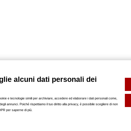
lie alcuni dati personali dei
SERVIZI
FOTO SCHOOL
FP INFO
Book e Composit
help
Noleggio Sala Posa
pubblicità sul nostro
cookie e tecnologie simili per archiviare, accedere ed elaborare i dati personali come,
Backstage
regolamento
gli annunci. Poiché rispettiamo il tuo diritto alla privacy, è possibile scegliere di non
SOCIAL
redazione
GDPR per saperne di più.
partner