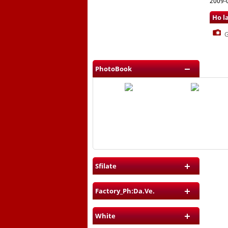
2009
Ho l
G
PhotoBook
Sfilate
Factory_Ph:Da.Ve.
White