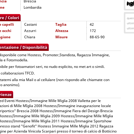
ncia
Brescia
one
Lombardia
re / Colori
quest
ulti
e capelli
Castani
Taglia
42
ulti
e occhi
Azzurri
Altezza
172
agione
Chiara
Misure
88-65-90
entazione / Disponibilità
isponibile come Hostess, Promoter,Standista, Ragazza Immagine,
a e Fotomodella.
ibile per fotoamatori seri, no nudo esplicito, no met art o simili.
 collaborazioni TFCD.
tatemi alla mia Mail o al cellulare (non rispondo alle chiamate con
o anonimo).
rienze
ed Eventi Hostess/Immagine Mille Miglia 2008 Valletta per le
zioni di Mille MIglia 2008 Hostess/Immagine inaugurazione locale
iportico" Brescia 2008 Hostess/Immagine Fiera del Design Brescia
ostess/Immagine Mille Miglia 2009 Hostess/Immagine Mille MIglia
Hostess/Immagine Mille Miglia 2011 Hostess/Immagine Sportshow
resso stand "Genofit" Hostess Immagine Mille Miglia 2012 Ragazza
ne per Azienda Vinicola Scarpari presso il torneo di calcio di Botticino