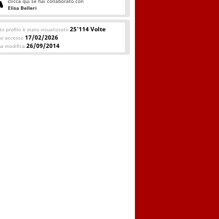
clicca qui se hai collaborato con
Elisa Belleri
25'114 Volte
o profilo è stato visualizzato
17/02/2026
mo accesso
26/09/2014
ma modifica