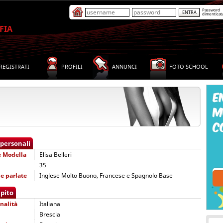
Password
dimenticat
FIA
REGISTRATI
PROFILI
ANNUNCI
FOTO SCHOOL
 personali
e
Modella
Elisa Belleri
35
e parlate
Inglese Molto Buono, Francese e Spagnolo Base
pito
nalità
Italiana
Brescia