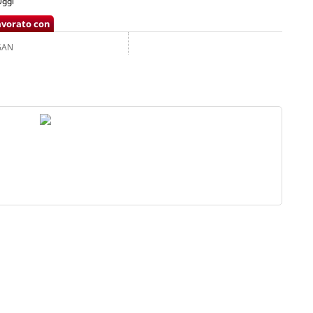
-0ggi
avorato con
AN