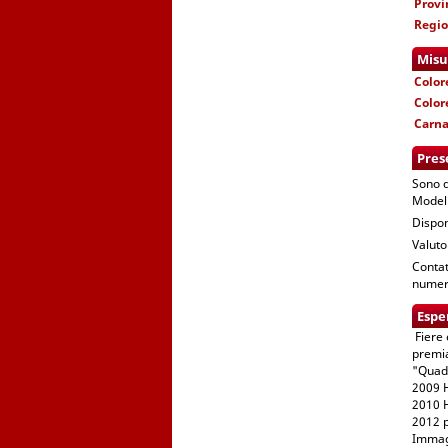
Provi
Regi
Misu
Color
Color
Carn
Pres
Sono d
Modell
Dispon
Valuto
Contat
numer
Espe
Fiere 
premia
"Quadr
2009 H
2010 
2012 p
Immagi