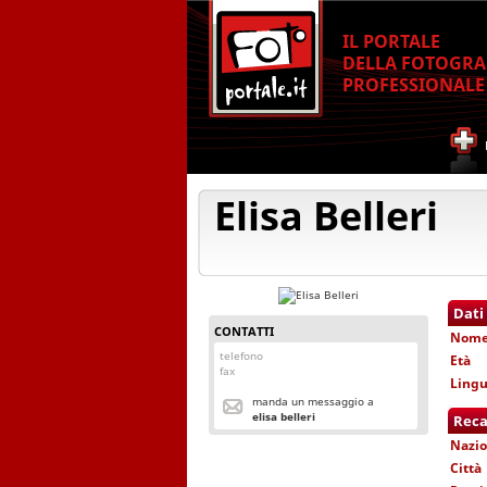
IL PORTALE
DELLA FOTOGRA
PROFESSIONALE
Elisa Belleri
Dati
CONTATTI
Nom
telefono
Età
fax
Lingu
manda un messaggio a
elisa belleri
Reca
Nazio
Città