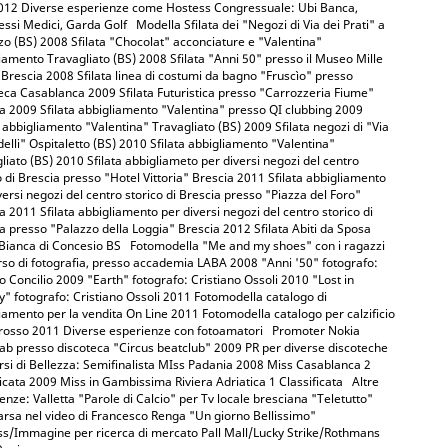
012 Diverse esperienze come Hostess Congressuale: Ubi Banca,
ssi Medici, Garda Golf Modella Sfilata dei "Negozi di Via dei Prati" a
o (BS) 2008 Sfilata "Chocolat" acconciature e "Valentina"
iamento Travagliato (BS) 2008 Sfilata "Anni 50" presso il Museo Mille
 Brescia 2008 Sfilata linea di costumi da bagno "Fruscìo" presso
eca Casablanca 2009 Sfilata Futuristica presso "Carrozzeria Fiume"
a 2009 Sfilata abbigliamento "Valentina" presso QI clubbing 2009
a abbigliamento "Valentina" Travagliato (BS) 2009 Sfilata negozi di "Via
elli" Ospitaletto (BS) 2010 Sfilata abbigliamento "Valentina"
liato (BS) 2010 Sfilata abbigliameto per diversi negozi del centro
o di Brescia presso "Hotel Vittoria" Brescia 2011 Sfilata abbigliamento
versi negozi del centro storico di Brescia presso "Piazza del Foro"
a 2011 Sfilata abbigliamento per diversi negozi del centro storico di
a presso "Palazzo della Loggia" Brescia 2012 Sfilata Abiti da Sposa
Bianca di Concesio BS Fotomodella "Me and my shoes" con i ragazzi
rso di fotografia, presso accademia LABA 2008 "Anni '50" fotografo:
 Concilio 2009 "Earth" fotografo: Cristiano Ossoli 2010 "Lost in
y" fotografo: Cristiano Ossoli 2011 Fotomodella catalogo di
iamento per la vendita On Line 2011 Fotomodella catalogo per calzificio
grosso 2011 Diverse esperienze con fotoamatori Promoter Nokia
ab presso discoteca "Circus beatclub" 2009 PR per diverse discoteche
si di Bellezza: Semifinalista MIss Padania 2008 Miss Casablanca 2
ficata 2009 Miss in Gambissima Riviera Adriatica 1 Classificata Altre
enze: Valletta "Parole di Calcio" per Tv locale bresciana "Teletutto"
sa nel video di Francesco Renga "Un giorno Bellissimo"
s/Immagine per ricerca di mercato Pall Mall/Lucky Strike/Rothmans