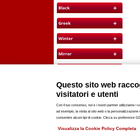
Black
Greek
Winter
Mirror
Fashion
Questo sito web raccog
visitatori e utenti
PROFILI
ANNUNCI
modelle
news
modelli
casting
Con il tuo consenso, noi e i nostri partner utilizziamo i 
fotografi pro
offro lavoro
ad esempio, la visita al sito web o la personalizzazione de
fotoamatori
compro
consentire alcuni tipi di cookie. Clicca su preferenze 
hairstylist
vendo
mua
Visualizza la Cookie Policy Completa
stylist
RSS
location