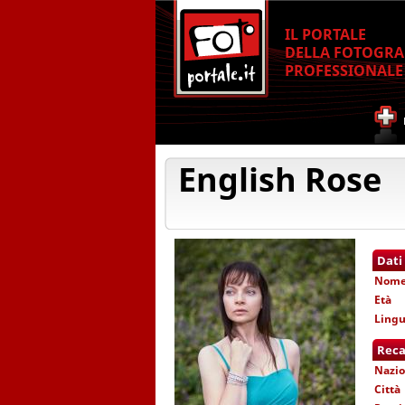
IL PORTALE
DELLA FOTOGRA
PROFESSIONALE
English Rose
Dati
Nom
Età
Lingu
Reca
Nazio
Città