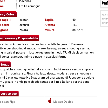
ncia
Piacenza
one
Emilia-romagna
re / Colori
quest
ulti
e capelli
castani
Taglia
40
ulti
e occhi
azzurri
Altezza
160
agione
chiara
Misure
88-62-90
entazione / Disponibilità
i chiamo Amanda e sono una fotomodella Inglese di Piacenza
ibile per shooting di moda, ritratto, beauty, street, shooting a tema,
ng in sala di posa e in location esterne in modo TF. Mi dispiace ma non
 i generi glamour, intimo o nudo in qualsiasi forma.
rienze
to qualche shooting qui in Italia anche in Inghiliterra e cerco sempre a
rarmi in ogni senso. Finora ho fatto ritratti, moda, street e shooting a
 mi è piaciuta tutto.Ho Instagram ed una pagina di Facebook se volete
mi, grazie in anticipo e chiedo scusa per il mio Italiano perchè sono
e :)
avorato con
ristian Piga
Matteo Debbia