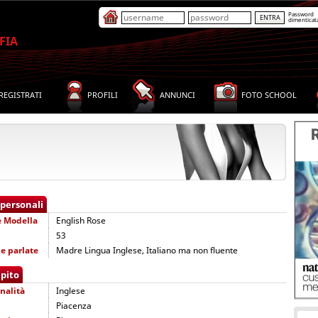
Password
dimenticat
FIA
REGISTRATI
PROFILI
ANNUNCI
FOTO SCHOOL
 personali
e
Modella
English Rose
53
e parlate
Madre Lingua Inglese, Italiano ma non fluente
pito
nalità
Inglese
Piacenza