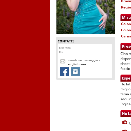
Provi
Regi
Misu
Color
Color
Carn
CONTATTI
Pres
telefono
fax
Ciao m
dispon
manda un messaggio a
shooti
english rose
faccio
Espe
Ho fat
miglio
tema e
sequir
Ingles
Ho l
C