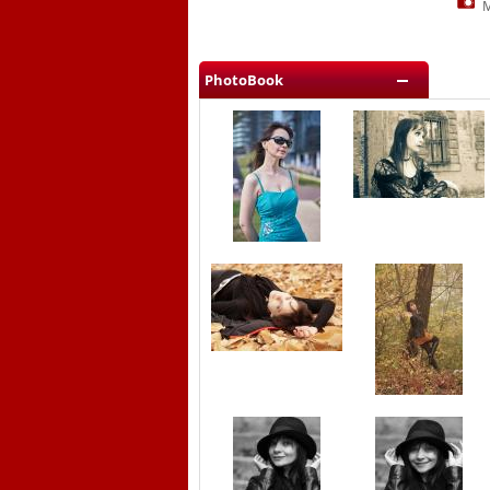
M
PhotoBook