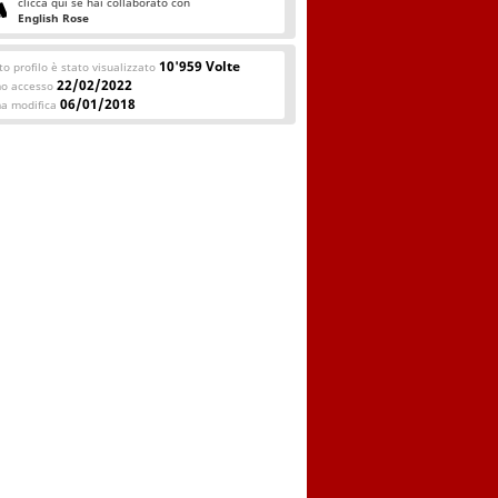
clicca qui se hai collaborato con
English Rose
10'959 Volte
o profilo è stato visualizzato
22/02/2022
mo accesso
06/01/2018
ma modifica