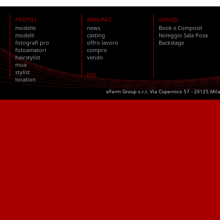
PROFILI
ANNUNCI
SERVIZI
modelle
news
Book e Composit
modelli
casting
Noleggio Sala Posa
fotografi pro
offro lavoro
Backstage
fotoamatori
compro
hairstylist
vendo
mua
stylist
RSS
location
eFarm Group s.r.l. Via Copernico 57 - 20125 Mil