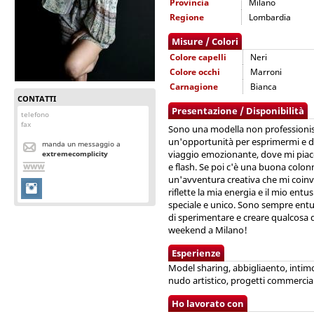
Provincia
Milano
Regione
Lombardia
Misure / Colori
Colore capelli
Neri
Colore occhi
Marroni
Carnagione
Bianca
CONTATTI
Presentazione / Disponibilità
telefono
fax
Sono una modella non professionis
un'opportunità per esprimermi e di
manda un messaggio a
viaggio emozionante, dove mi piace
extremecomplicity
e flash. Se poi c'è una buona colon
un'avventura creativa che mi coin
riflette la mia energia e il mio e
speciale e unico. Sono sempre entus
di sperimentare e creare qualcosa d
weekend a Milano!
Esperienze
Model sharing, abbigliaento, intimo
nudo artistico, progetti commerciali, 
Ho lavorato con