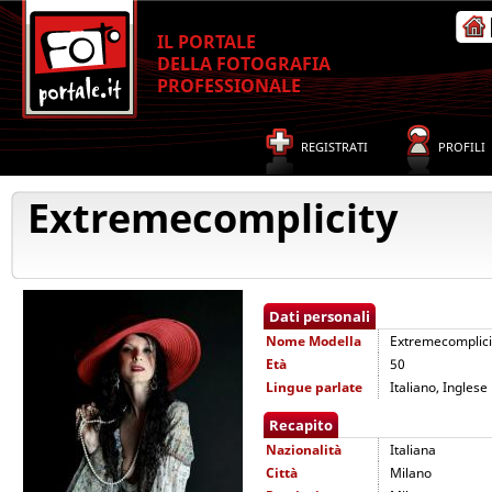
IL PORTALE
DELLA FOTOGRAFIA
PROFESSIONALE
REGISTRATI
PROFILI
Extremecomplicity
Dati personali
Nome
Modella
Extremecomplici
Età
50
Lingue parlate
Italiano, Inglese
Recapito
Nazionalità
Italiana
Città
Milano