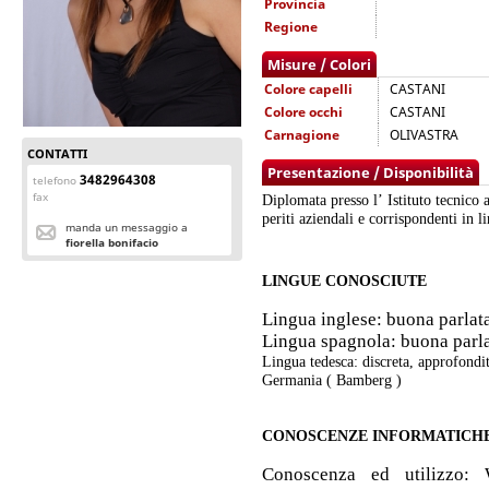
Provincia
Regione
Misure / Colori
Colore capelli
CASTANI
Colore occhi
CASTANI
Carnagione
OLIVASTRA
CONTATTI
Presentazione / Disponibilità
3482964308
telefono
fax
Diplomata presso l’ Istituto tecnico
periti aziendali e corrispondenti in l
manda un messaggio a
fiorella bonifacio
LINGUE CONOSCIUTE
Lingua inglese: buona parlata
Lingua spagnola: buona parlat
Lingua tedesca: discreta, approfondi
Germania ( Bamberg )
CONOSCENZE INFORMATICH
Conoscenza ed utilizzo: