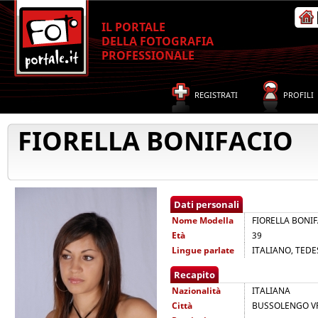
IL PORTALE
DELLA FOTOGRAFIA
PROFESSIONALE
REGISTRATI
PROFILI
FIORELLA BONIFACIO
Dati personali
Nome
Modella
FIORELLA BONI
Età
39
Lingue parlate
ITALIANO, TED
Recapito
Nazionalità
ITALIANA
Città
BUSSOLENGO V