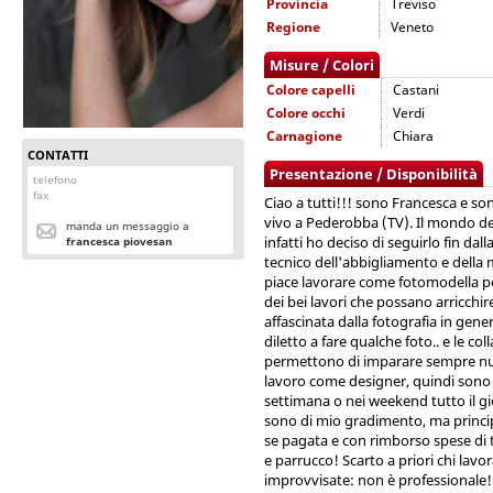
Provincia
Treviso
Regione
Veneto
Misure / Colori
Colore capelli
Castani
Colore occhi
Verdi
Carnagione
Chiara
CONTATTI
Presentazione / Disponibilità
telefono
fax
Ciao a tutti!!! sono Francesca e so
vivo a Pederobba (TV). Il mondo de
manda un messaggio a
infatti ho deciso di seguirlo fin dal
francesca piovesan
tecnico dell'abbigliamento e della m
piace lavorare come fotomodella p
dei bei lavori che possano arricchir
affascinata dalla fotografia in gene
diletto a fare qualche foto.. e le col
permettono di imparare sempre nu
lavoro come designer, quindi sono 
settimana o nei weekend tutto il gio
sono di mio gradimento, ma princi
se pagata e con rimborso spese di
e parrucco! Scarto a priori chi lavo
improvvisate: non è professiona