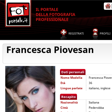
IL PORTALE
DELLA FOTOGRAFIA
PROFESSIONALE
REGISTRATI
PROFILI
Francesca Piovesan
Dati personali
Nome
Modella
Francesca Piove
Età
36
Lingue parlate
italiano, inglese
Recapito
Nazionalità
Italiana
Città
Pederobba