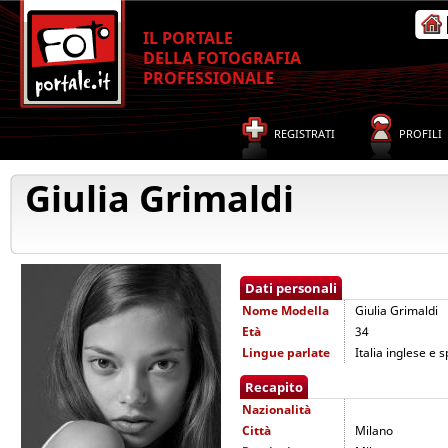
IL PORTALE
DELLA FOTOGRAFIA
PROFESSIONALE
REGISTRATI
PROFILI
Giulia Grimaldi
Dati personali
Nome
Modella
Giulia Grimaldi
Età
34
Lingue parlate
Italia inglese e 
Recapito
Nazionalità
Città
Milano