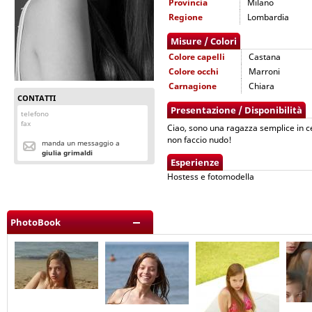
Provincia
Milano
Regione
Lombardia
Misure / Colori
Colore capelli
Castana
Colore occhi
Marroni
Carnagione
Chiara
CONTATTI
Presentazione / Disponibilità
telefono
fax
Ciao, sono una ragazza semplice in ce
non faccio nudo!
manda un messaggio a
giulia grimaldi
Esperienze
Hostess e fotomodella
PhotoBook