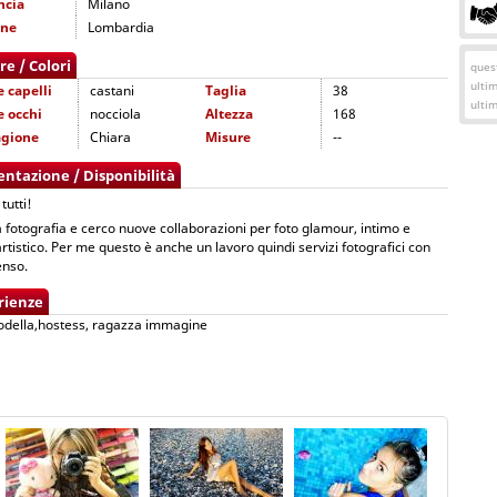
ncia
Milano
one
Lombardia
re / Colori
quest
ulti
e capelli
castani
Taglia
38
ulti
e occhi
nocciola
Altezza
168
agione
Chiara
Misure
--
entazione / Disponibilità
tutti!
 fotografia e cerco nuove collaborazioni per foto glamour, intimo e
rtistico. Per me questo è anche un lavoro quindi servizi fotografici con
nso.
rienze
odella,hostess, ragazza immagine