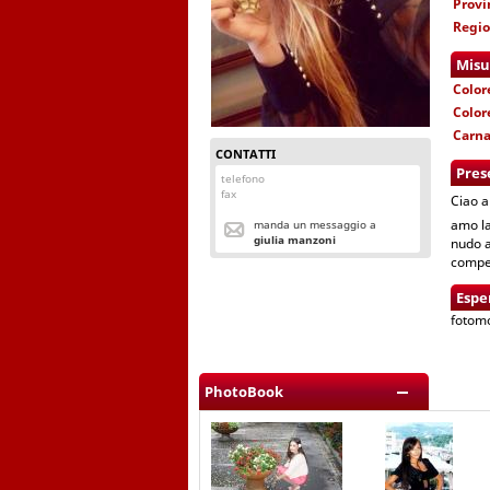
Provi
Regi
Misu
Color
Color
Carn
CONTATTI
Pres
telefono
fax
Ciao a 
amo la
manda un messaggio a
giulia manzoni
nudo a
compe
Espe
fotom
PhotoBook