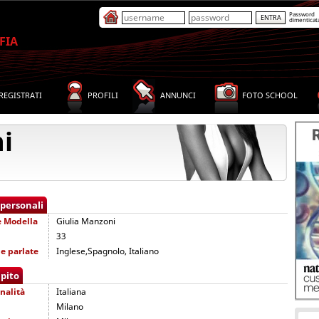
Password
dimenticat
FIA
REGISTRATI
PROFILI
ANNUNCI
FOTO SCHOOL
i
 personali
e
Modella
Giulia Manzoni
33
e parlate
Inglese,Spagnolo, Italiano
pito
nalità
Italiana
Milano