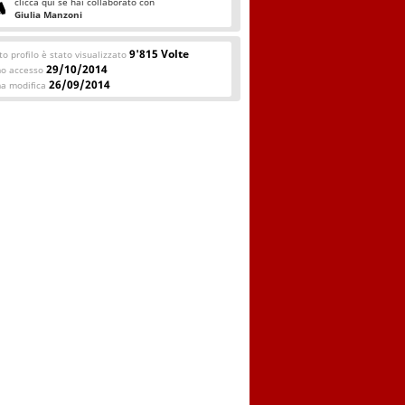
clicca qui se hai collaborato con
Giulia Manzoni
9'815 Volte
o profilo è stato visualizzato
29/10/2014
mo accesso
26/09/2014
ma modifica