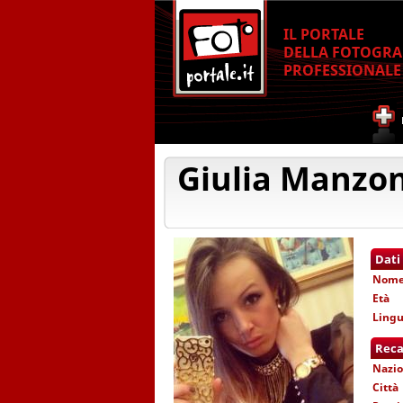
IL PORTALE
DELLA FOTOGRA
PROFESSIONALE
Giulia Manzon
Dati
Nom
Età
Lingu
Reca
Nazio
Città