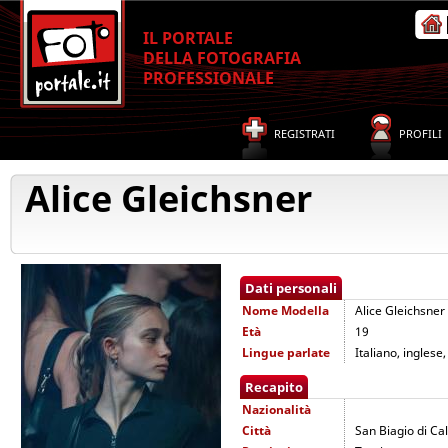
IL PORTALE
DELLA FOTOGRAFIA
PROFESSIONALE
REGISTRATI
PROFILI
Alice Gleichsner
Dati personali
Nome
Modella
Alice Gleichsner
Età
19
Lingue parlate
Italiano, inglese
Recapito
Nazionalità
Città
San Biagio di Cal