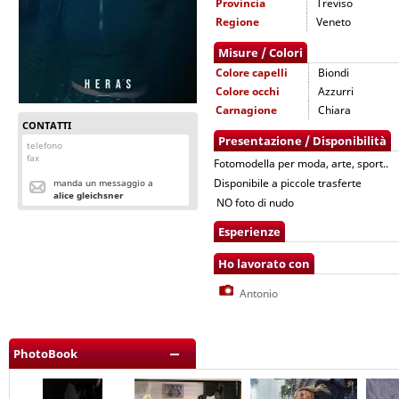
Provincia
Treviso
Regione
Veneto
Misure / Colori
Colore capelli
Biondi
Colore occhi
Azzurri
Carnagione
Chiara
CONTATTI
Presentazione / Disponibilità
telefono
fax
Fotomodella per moda, arte, sport..
Disponibile a piccole trasferte
manda un messaggio a
alice gleichsner
NO foto di nudo
Esperienze
Ho lavorato con
Antonio
PhotoBook