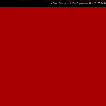
eFarm Group s.r.l. Via Copernico 57 - 20125 Mil