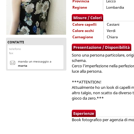
Provincia
Lecco
Regione
Lombardia
Misure / Colori
Colore capelli
Castani
Colore occhi
Verdi
Carnagione
Chiara
CONTATTI
Presentazione / Disponibilità
telefono
fax
Sono una persona particolare, origi
schema.
manda un messaggio a
Cerco l'imperfezione nella perfezio
marta
luce alla persona.
***ATTENTION
!
Attualmente ho un look di capelli 
altro talgio, non scatto da divers
gioco da zero.***
Esperienze
Book fotografico per agenzia di mo