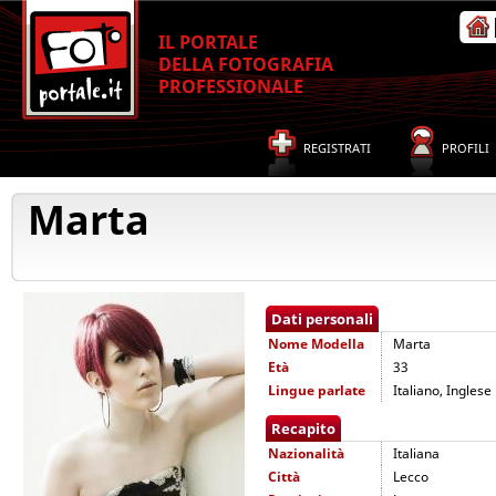
IL PORTALE
DELLA FOTOGRAFIA
PROFESSIONALE
REGISTRATI
PROFILI
Marta
Dati personali
Nome
Modella
Marta
Età
33
Lingue parlate
Italiano, Inglese
Recapito
Nazionalità
Italiana
Città
Lecco