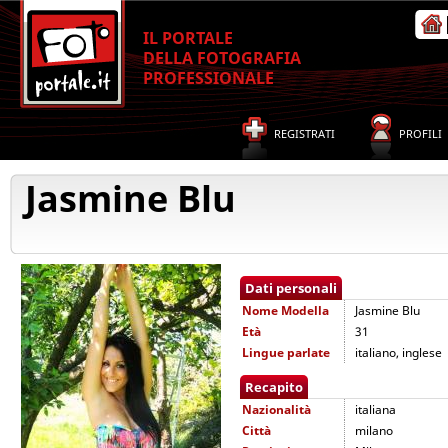
IL PORTALE
DELLA FOTOGRAFIA
PROFESSIONALE
REGISTRATI
PROFILI
Jasmine Blu
Dati personali
Nome
Modella
Jasmine Blu
Età
31
Lingue parlate
italiano, inglese
Recapito
Nazionalità
italiana
Città
milano