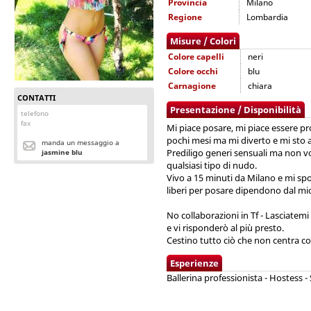
Provincia
Milano
Regione
Lombardia
Misure / Colori
Colore capelli
neri
Colore occhi
blu
Carnagione
chiara
CONTATTI
Presentazione / Disponibilità
telefono
fax
Mi piace posare, mi piace essere p
pochi mesi ma mi diverto e mi sto
manda un messaggio a
Prediligo generi sensuali ma non vo
jasmine blu
qualsiasi tipo di nudo.
Vivo a 15 minuti da Milano e mi 
liberi per posare dipendono dal mi
No collaborazioni in Tf - Lasciate
e vi risponderò al più presto.
Cestino tutto ciò che non centra con
Esperienze
Ballerina professionista - Hostess - 