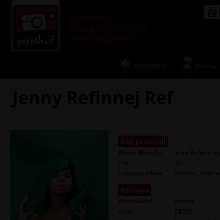
IL PORTALE
DELLA FOTOGRAFIA
PROFESSIONALE
REGISTRATI
PROFILI
Jenny Refinnej Ref
Dati personali
Nome
Modella
Jenny Refinnej R
Età
33
Lingue parlate
Italiano , inglese
Recapito
Nazionalità
Italiana
Città
DESIO