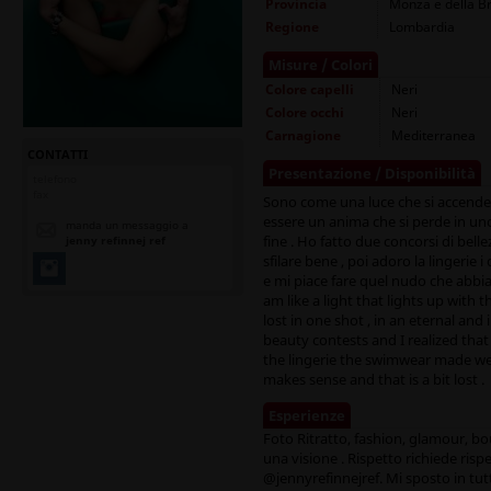
Provincia
Monza e della B
Regione
Lombardia
Misure / Colori
Colore capelli
Neri
Colore occhi
Neri
Carnagione
Mediterranea
CONTATTI
Presentazione / Disponibilità
telefono
fax
Sono come una luce che si accende 
essere un anima che si perde in uno
manda un messaggio a
fine . Ho fatto due concorsi di bel
jenny refinnej ref
sfilare bene , poi adoro la lingerie
e mi piace fare quel nudo che abbia 
am like a light that lights up with t
lost in one shot , in an eternal an
beauty contests and I realized that I
the lingerie the swimwear made wel
makes sense and that is a bit lost .
Esperienze
Foto Ritratto, fashion, glamour, b
una visione . Rispetto richiede risp
@jennyrefinnejref. Mi sposto in tut