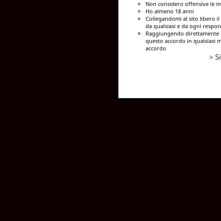
Non considero offensive le i
Ho almeno 18 anni
Collegandomi al sito libero il 
da qualsiasi e da ogni respon
Raggiungendo direttamente q
questo accordo in qualsiasi m
accordo
> Si