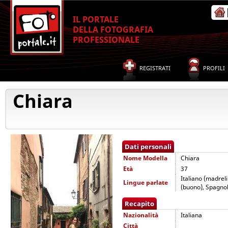
IL PORTALE
DELLA FOTOGRAFIA
PROFESSIONALE
REGISTRATI
PROFILI
Chiara
Dati personali
Nome
Modella
Chiara
Età
37
Italiano (madrel
Lingue parlate
(buono), Spagnol
Recapito
Nazionalità
Italiana
Città