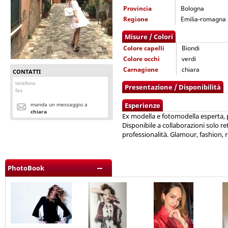
Provincia
Bologna
Regione
Emilia-romagna
Misure / Colori
Colore capelli
Biondi
Colore occhi
verdi
Carnagione
chiara
CONTATTI
telefono
Presentazione / Disponibilità
fax
manda un messaggio a
Esperienze
chiara
Ex modella e fotomodella esperta, pr
Disponibile a collaborazioni solo re
professionalità. Glamour, fashion, r
PhotoBook