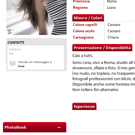
Provincia
Roma
Regione
Lazio
Misure / Colori
Colore capelli
Castani
Colore occhi
Castani
Carnagione
Chiara
CONTATTI
Presentazione / Disponibilità
telefono
fax
Ciao a tutti,
manda un messaggio a
Sono Livia, vivo a Roma, studio all
livia
showroom, sfilate e foto. Il mio gen
(no nudo, no topless, no trasparenz
fotografi professionisti con MUA; d
Disponibile anche come hostess imm
Non tollero fini alternativi.
Esperienze
PhotoBook