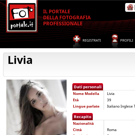
IL PORTALE
DELLA FOTOGRAFIA
PROFESSIONALE
REGISTRATI
PROFILI
Livia
Dati personali
Nome
Modella
Livia
Età
39
Lingue parlate
Italiano Inglese
Recapito
Nazionalità
Città
Roma