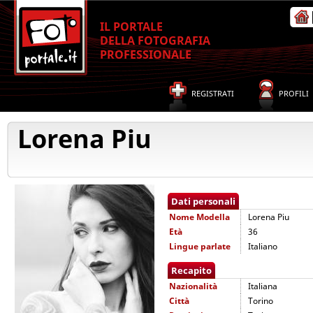
IL PORTALE
DELLA FOTOGRAFIA
PROFESSIONALE
REGISTRATI
PROFILI
Lorena Piu
Dati personali
Nome
Modella
Lorena Piu
Età
36
Lingue parlate
Italiano
Recapito
Nazionalità
Italiana
Città
Torino