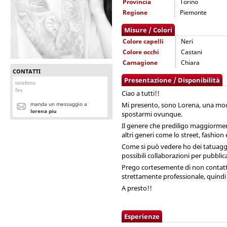
Provincia
Torino
Regione
Piemonte
Misure / Colori
Colore capelli
Neri
Colore occhi
Castani
Carnagione
Chiara
CONTATTI
Presentazione / Disponibilità
telefono
fax
Ciao a tutti!!
manda un messaggio a
Mi presento, sono Lorena, una mode
lorena piu
spostarmi ovunque.
Il genere che prediligo maggiorment
altri generi come lo street, fashio
Come si può vedere ho dei tatuaggi
possibili collaborazioni per pubblica
Prego cortesemente di non contatt
strettamente professionale, quindi n
A presto!!
Esperienze