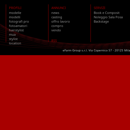
PROFILI
ANNUNCI
SERVIZI
modelle
news
Book e Composit
modelli
casting
Noleggio Sala Posa
fotografi pro
offro lavoro
Backstage
fotoamatori
compro
hairstylist
vendo
mua
stylist
RSS
location
eFarm Group s.r.l. Via Copernico 57 - 20125 Mil