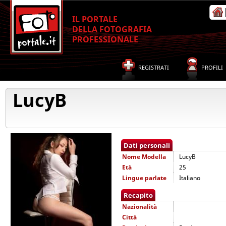
IL PORTALE
DELLA FOTOGRAFIA
PROFESSIONALE
REGISTRATI
PROFILI
LucyB
Dati personali
Nome
Modella
LucyB
Età
25
Lingue parlate
Italiano
Recapito
Nazionalità
Città