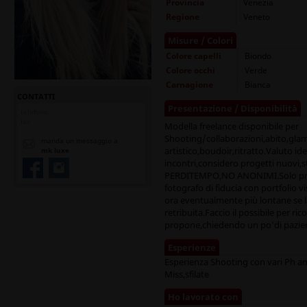
Provincia
Venezia
Regione
Veneto
Misure / Colori
Colore capelli
Biondo
Colore occhi
Verde
Carnagione
Bianca
CONTATTI
Presentazione / Disponibilità
telefono
fax
Modella freelance disponibile per
Shooting/collaborazioni,abito,gl
manda un messaggio a
artistico,boudoir,ritratto.Valuto id
mk luxe
incontri,considero progetti nuovi,
PERDITEMPO,NO ANONIMI.Solo profili
fotografo di fiducia con portfolio vi
ora eventualmente più lontane se l
retribuita.Faccio il possibile per ri
propone,chiedendo un po'di pazien
Esperienze
Esperienza Shooting con vari Ph ama
Miss,sfilate
Ho lavorato con