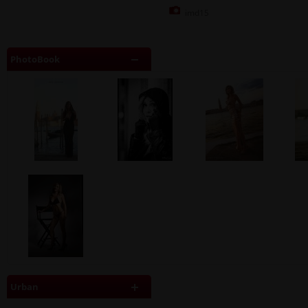
imd15
PhotoBook
Urban