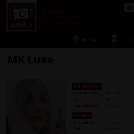
IL PORTALE
DELLA FOTOGRAFIA
PROFESSIONALE
REGISTRATI
PROFILI
MK Luxe
Dati personali
Nome
Modella
MK Luxe
Età
47
Lingue parlate
Italiano
Recapito
Nazionalità
Italiana
Città
Venezia