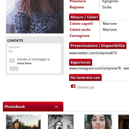
Provincia
Agrigento
Regione
Sicilia
Misure / Colori
Colore capelli
Marrone
Colore occhi
Marrone
Carnagione
CONTATTI
Presentazione / Disponibilità
telefono
fax
www.twitter.com/onlynina873
manda un messaggio a
Esperienze
nina luna
www.instagram.com/onlynina78 www
Ho lavorato con
Gianni Lux
PhotoBook