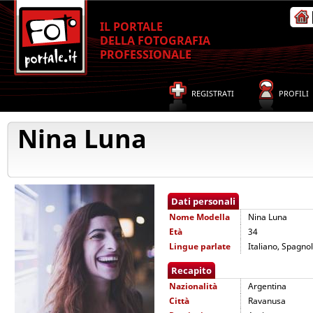
IL PORTALE
DELLA FOTOGRAFIA
PROFESSIONALE
REGISTRATI
PROFILI
Nina Luna
Dati personali
Nome
Modella
Nina Luna
Età
34
Lingue parlate
Italiano, Spagnol
Recapito
Nazionalità
Argentina
Città
Ravanusa