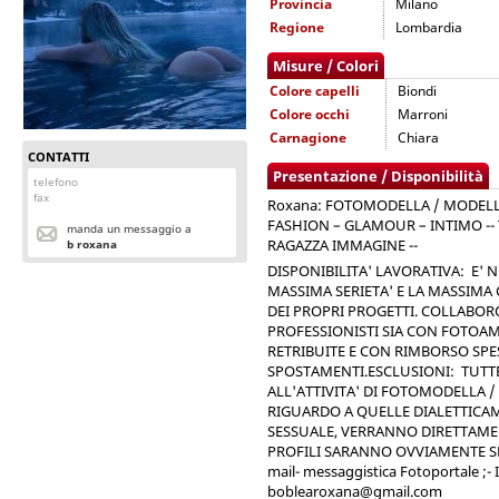
Provincia
Milano
Regione
Lombardia
Misure / Colori
Colore capelli
Biondi
Colore occhi
Marroni
Carnagione
Chiara
CONTATTI
Presentazione / Disponibilità
telefono
fax
Roxana: FOTOMODELLA / MODELLA
FASHION – GLAMOUR – INTIMO -- TO
manda un messaggio a
RAGAZZA IMMAGINE --
b roxana
DISPONIBILITA' LAVORATIVA: E' 
MASSIMA SERIETA' E LA MASSIMA
DEI PROPRI PROGETTI. COLLABOR
PROFESSIONISTI SIA CON FOTOA
RETRIBUITE E CON RIMBORSO SPE
SPOSTAMENTI.ESCLUSIONI: TUTT
ALL'ATTIVITA' DI FOTOMODELLA 
RIGUARDO A QUELLE DIALETTICA
SESSUALE, VERRANNO DIRETTAMEN
PROFILI SARANNO OVVIAMENTE SEG
mail- messaggistica Fotoportale ;-
boblearoxana@gmail.com