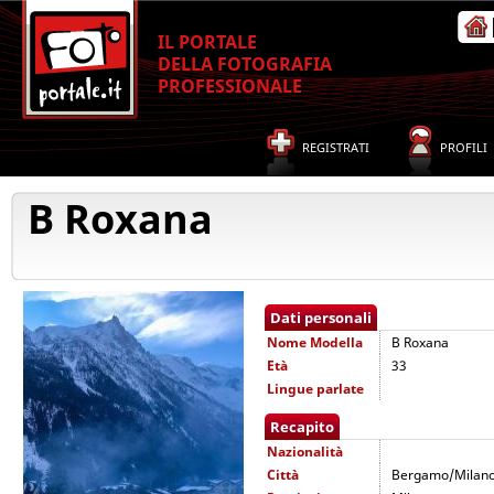
IL PORTALE
DELLA FOTOGRAFIA
PROFESSIONALE
REGISTRATI
PROFILI
B Roxana
Dati personali
Nome
Modella
B Roxana
Età
33
Lingue parlate
Recapito
Nazionalità
Città
Bergamo/Milan