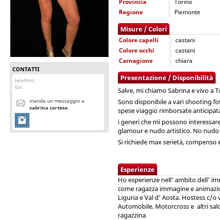
Provincia
Torino
Regione
Piemonte
Misure / Colori
Colore capelli
castani
Colore occhi
castani
Carnagione
chiara
CONTATTI
Presentazione / Disponibilità
telefono
fax
Salve, mi chiamo Sabrina e vivo a T
manda un messaggio a
Sono disponibile a vari shooting foto
sabrina cortese
spese viaggio rimborsate anticipa
i generi che mi possono interessare 
glamour e nudo artistico. No nudo es
Si richiede max serietà, compenso e
Esperienze
Ho esperienze nell' ambito dell' i
come ragazza immagine e animazione
Liguria e Val d' Aosta. Hostess c/o 
Automobile. Motorcross e altri salon
ragazzina