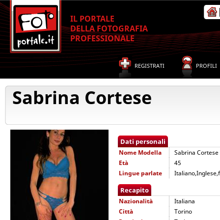
IL PORTALE
DELLA FOTOGRAFIA
PROFESSIONALE
REGISTRATI
PROFILI
Sabrina Cortese
Dati personali
Nome
Modella
Sabrina Cortese
Età
45
Lingue parlate
Italiano,Inglese
Recapito
Nazionalità
Italiana
Città
Torino