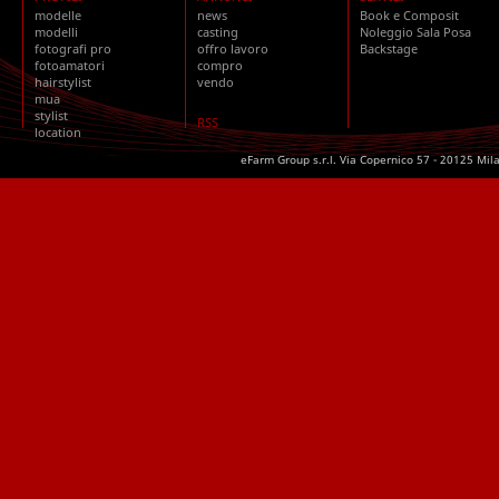
modelle
news
Book e Composit
modelli
casting
Noleggio Sala Posa
fotografi pro
offro lavoro
Backstage
fotoamatori
compro
hairstylist
vendo
mua
stylist
RSS
location
eFarm Group s.r.l. Via Copernico 57 - 20125 Mil