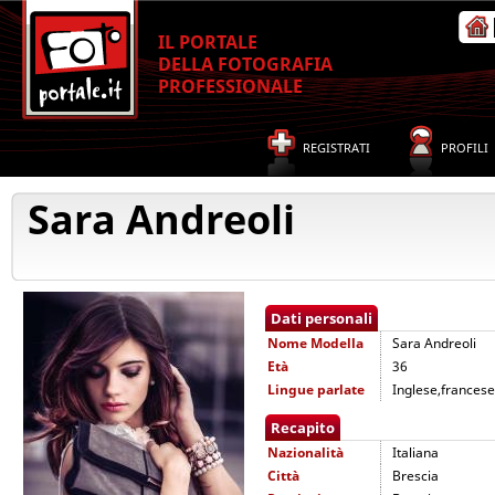
IL PORTALE
DELLA FOTOGRAFIA
PROFESSIONALE
REGISTRATI
PROFILI
Sara Andreoli
Dati personali
Nome
Modella
Sara Andreoli
Età
36
Lingue parlate
Inglese,frances
Recapito
Nazionalità
Italiana
Città
Brescia