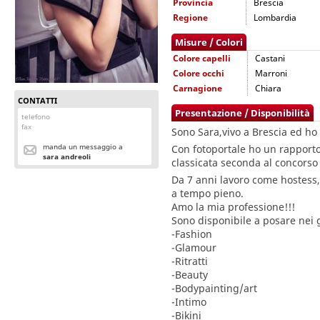
Provincia
Brescia
Regione
Lombardia
Misure / Colori
Colore capelli
Castani
Colore occhi
Marroni
Carnagione
Chiara
CONTATTI
Presentazione / Disponibilità
telefono
fax
Sono Sara,vivo a Brescia ed ho
manda un messaggio a
Con fotoportale ho un rapporto
sara andreoli
classicata seconda al concorso
Da 7 anni lavoro come hostess
a tempo pieno.
Amo la mia professione!!!
Sono disponibile a posare nei 
-Fashion
-Glamour
-Ritratti
-Beauty
-Bodypainting/art
-Intimo
-Bikini