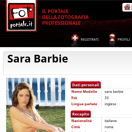
IL PORTALE
DELLA FOTOGRAFIA
PROFESSIONALE
REGISTRATI
PROFILI
Sara Barbie
Dati personali
Nome
Modella
sara barbie
Età
33
Lingue parlate
inglese
Recapito
Nazionalità
italiana
Città
roma