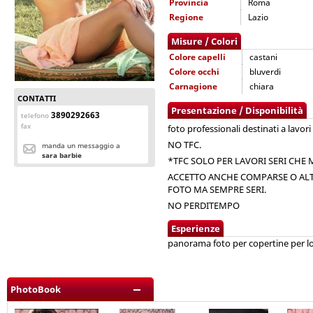
Provincia
Roma
Regione
Lazio
Misure / Colori
Colore capelli
castani
Colore occhi
bluverdi
Carnagione
chiara
CONTATTI
Presentazione / Disponibilità
3890292663
telefono
fax
foto professionali destinati a lavori
NO TFC.
manda un messaggio a
sara barbie
*TFC SOLO PER LAVORI SERI CHE M
ACCETTO ANCHE COMPARSE O ALTRI
FOTO MA SEMPRE SERI.
NO PERDITEMPO
Esperienze
panorama foto per copertine per loc
PhotoBook