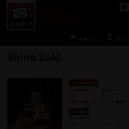
IL PORTALE
DELLA FOTOGRAFIA
PROFESSIONALE
REGISTRATI
PROFILI
Shino.zaki
Dati personali
Nome
Modella
Shino.zaki
Età
26
Lingue parlate
Italiano, inglese
Recapito
Nazionalità
Italia
Città
Ascoli Piceno