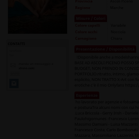
Provincia
Ascoli Piceno
Regione
Marche
Misure / Colori
Colore capelli
Variabile
Colore occhi
Nocciola
Carnagione
Chiara
CONTATTI
Presentazione / Disponibilità
telefono
fax
!Disponibile anche a modelshari
BASE AD ASCOLI PICENO POSSO S
manda un messaggio a
BUDGET, NON PRENDO IN CONSID
shino.zaki
PORTFOLIO.ritratto, intimo, glamou
esplicito, NON TRATTO X-Art con fot
erotiche c'è il mio Onlyfans https
Esperienze
ho lavorato per agenzie e fotoamato
e posturaTra alcuni nomi con cui h
.Luca Briccola - Gerry Irish - Daniele
Paulohigornunes -Francesco Lorenz
Massimo Damiani - Luisa Mazzanti 
Francesco Costa, Carlo Bombonati 
Mazzara, Massimiliano Lazzerini, Ma