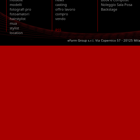
modelli
casting
Noleggio Sala Posa
fotografi pro
offro lavoro
Backstage
fotoamatori
compro
hairstylist
vendo
mua
stylist
RSS
location
eFarm Group s.r.l. Via Copernico 57 - 20125 Mil