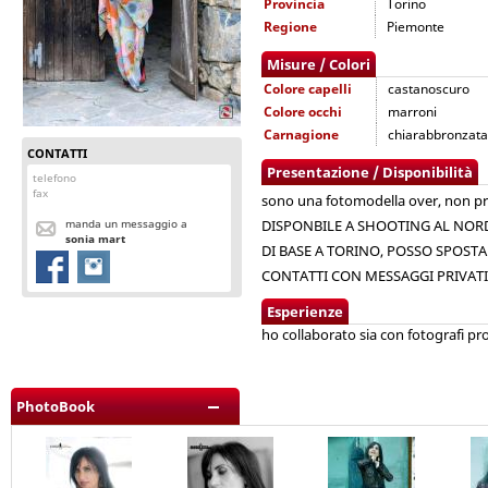
Provincia
Torino
Regione
Piemonte
Misure / Colori
Colore capelli
castanoscuro
Colore occhi
marroni
Carnagione
chiarabbronzata
CONTATTI
Presentazione / Disponibilità
telefono
fax
sono una fotomodella over, non pro
manda un messaggio a
DISPONBILE A SHOOTING AL NORD
sonia mart
DI BASE A TORINO, POSSO SPOST
CONTATTI CON MESSAGGI PRIVATI 
Esperienze
ho collaborato sia con fotografi pr
PhotoBook