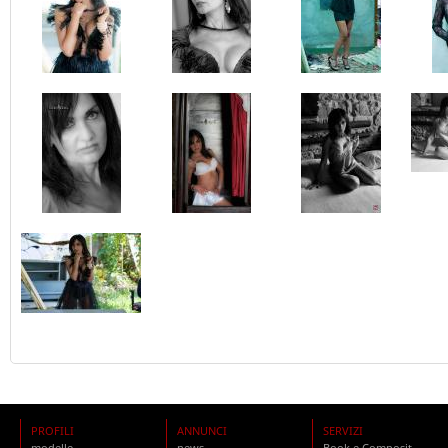
PROFILI
ANNUNCI
SERVIZI
modelle
news
Book e Composit