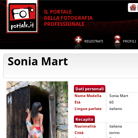
IL PORTALE
DELLA FOTOGRAFIA
PROFESSIONALE
REGISTRATI
PROFILI
Sonia Mart
Dati personali
Nome
Modella
Sonia Mart
Età
60
Lingue parlate
italiano
Recapito
Nazionalità
italiana
Città
torino