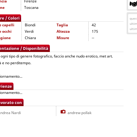
ncia
Firenze
one
Toscana
re / Colori
quest
ulti
e capelli
Biondi
Taglia
42
ulti
e occhi
Verdi
Altezza
175
agione
Chiara
Misure
--
entazione / Disponibilità
 ogni tipo di genere fotografico, faccio anche nudo erotico, met art.
à e no perditempo.
iornamento...
rienze
iornamento...
avorato con
ndrea Nardi
andrew pollak