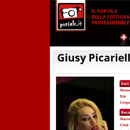
IL PORTALE
DELLA FOTOGRA
PROFESSIONALE
Giusy Picariel
Dati
Nom
Età
Lingu
Reca
Nazio
Città