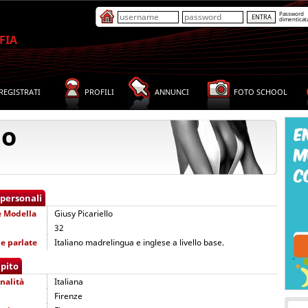
Password
dimenticat
FIA
REGISTRATI
PROFILI
ANNUNCI
FOTO SCHOOL
lo
 personali
e
Modella
Giusy Picariello
32
e parlate
Italiano madrelingua e inglese a livello base.
pito
nalità
Italiana
Firenze