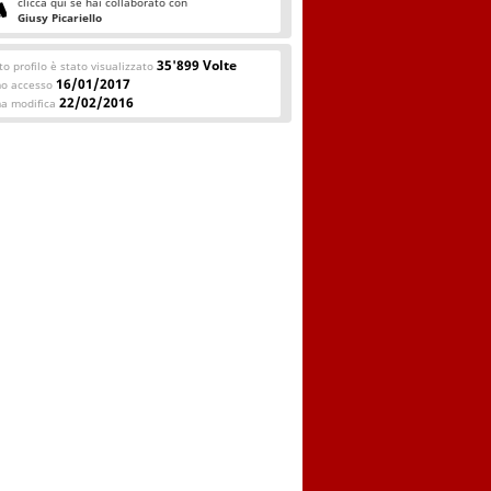
clicca qui se hai collaborato con
Giusy Picariello
35'899 Volte
o profilo è stato visualizzato
16/01/2017
mo accesso
22/02/2016
ma modifica