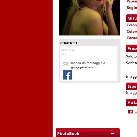
Provi
Regi
Misu
Color
Color
Carn
CONTATTI
Pres
telefono
fax
Valuto
Seriet
manda un messaggio a
giusy picariello
In agg
Espe
In agg
Ho l
A
PhotoBook