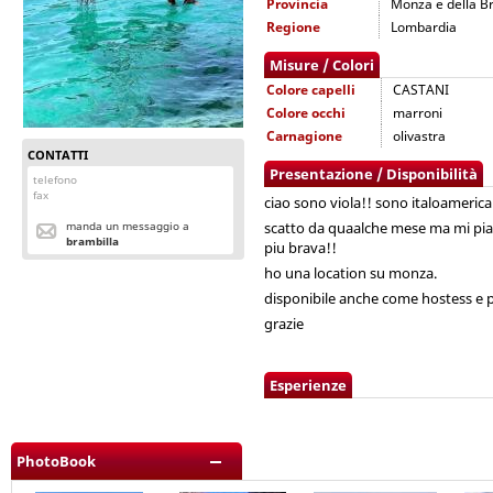
Provincia
Monza e della B
Regione
Lombardia
Misure / Colori
Colore capelli
CASTANI
Colore occhi
marroni
Carnagione
olivastra
CONTATTI
Presentazione / Disponibilità
telefono
fax
ciao sono viola!! sono italoamerica
manda un messaggio a
scatto da quaalche mese ma mi pia
brambilla
piu brava!!
ho una location su monza.
disponibile anche come hostess e 
grazie
Esperienze
PhotoBook