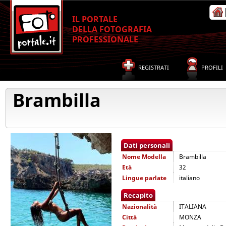
IL PORTALE
DELLA FOTOGRAFIA
PROFESSIONALE
REGISTRATI
PROFILI
Brambilla
Dati personali
Nome
Modella
Brambilla
Età
32
Lingue parlate
italiano
Recapito
Nazionalità
ITALIANA
Città
MONZA