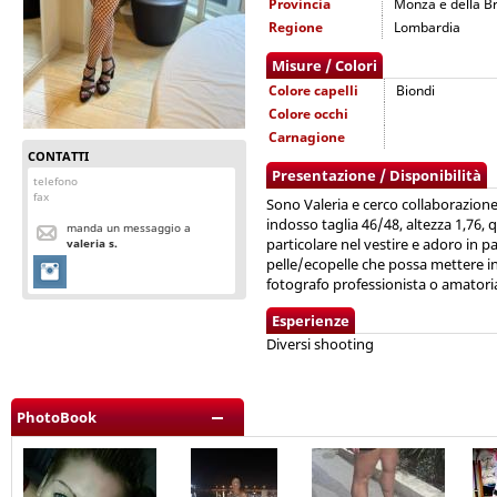
Provincia
Monza e della B
Regione
Lombardia
Misure / Colori
Colore capelli
Biondi
Colore occhi
Carnagione
CONTATTI
Presentazione / Disponibilità
telefono
fax
Sono Valeria e cerco collaborazion
indosso taglia 46/48, altezza 1,76, 
manda un messaggio a
particolare nel vestire e adoro in 
valeria s.
pelle/ecopelle che possa mettere in
fotografo professionista o amatoria
Esperienze
Diversi shooting
PhotoBook