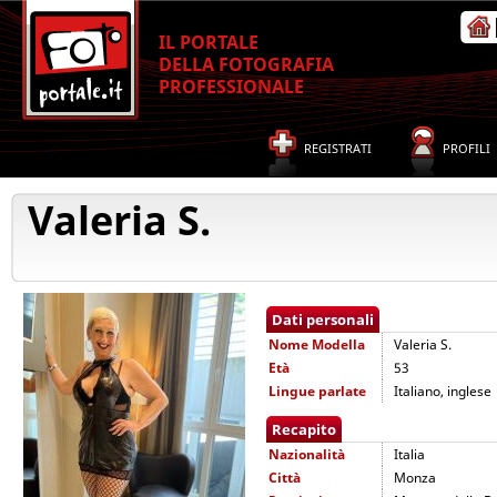
IL PORTALE
DELLA FOTOGRAFIA
PROFESSIONALE
REGISTRATI
PROFILI
Valeria S.
Dati personali
Nome
Modella
Valeria S.
Età
53
Lingue parlate
Italiano, inglese
Recapito
Nazionalità
Italia
Città
Monza