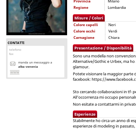
Provincia
Milano
Regione
Lombardia
Misure / Colori
Colore capelli
Neri
Colore occhi
Verdi
Carnagione
Chiara
CONTATTI
Presentazione / Disponibilità
telefono
fax
Sono una modella non convenziona
Alternative/Gothic e Urbex, ma ho 
manda un messaggio a
glamour.
alba venenia
Potete visionare la maggior parte d
facebook: https://www.facebook.
Sto cercando collaborazioni in tf- pe
All'occorrenza mi occupo personal
Non esitate a contattarmi in privato
Esperienze
Stabilmente ho circa un anno di e
esperienze di modeling in passato,