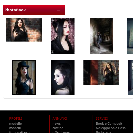
PhotoBook
PROFILI
ANNUNCI
SERVIZI
modelle
news
Book e Composit
modelli
casting
Noleggio Sala Posa
fotografi pro
offro lavoro
Backstage