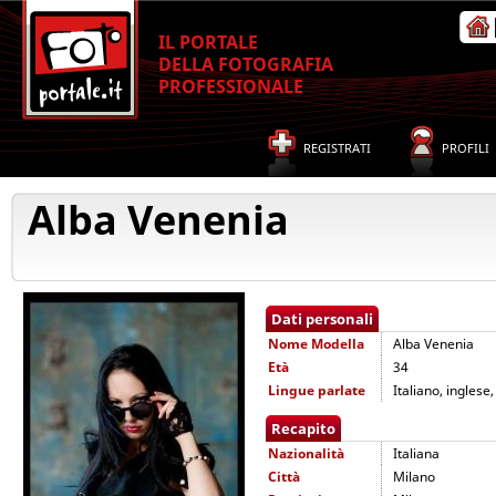
IL PORTALE
DELLA FOTOGRAFIA
PROFESSIONALE
REGISTRATI
PROFILI
Alba Venenia
Dati personali
Nome
Modella
Alba Venenia
Età
34
Lingue parlate
Italiano, inglese
Recapito
Nazionalità
Italiana
Città
Milano